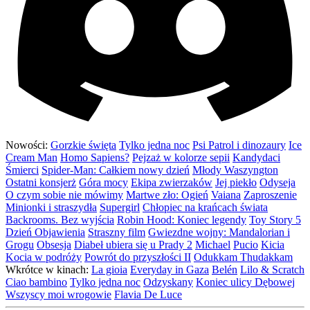
Nowości:
Gorzkie święta
Tylko jedna noc
Psi Patrol i dinozaury
Ice
Cream Man
Homo Sapiens?
Pejzaż w kolorze sepii
Kandydaci
Śmierci
Spider-Man: Całkiem nowy dzień
Młody Waszyngton
Ostatni konsjerż
Góra mocy
Ekipa zwierzaków
Jej piekło
Odyseja
O czym sobie nie mówimy
Martwe zło: Ogień
Vaiana
Zaproszenie
Minionki i straszydła
Supergirl
Chłopiec na krańcach świata
Backrooms. Bez wyjścia
Robin Hood: Koniec legendy
Toy Story 5
Dzień Objawienia
Straszny film
Gwiezdne wojny: Mandalorian i
Grogu
Obsesja
Diabeł ubiera się u Prady 2
Michael
Pucio
Kicia
Kocia w podróży
Powrót do przyszłości II
Odukkam Thudakkam
Wkrótce w kinach:
La gioia
Everyday in Gaza
Belén
Lilo & Scratch
Ciao bambino
Tylko jedna noc
Odzyskany
Koniec ulicy Dębowej
Wszyscy moi wrogowie
Flavia De Luce