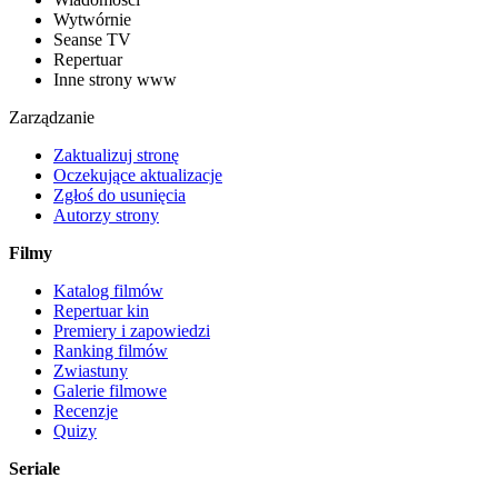
Wytwórnie
Seanse TV
Repertuar
Inne strony www
Zarządzanie
Zaktualizuj stronę
Oczekujące aktualizacje
Zgłoś do usunięcia
Autorzy strony
Filmy
Katalog filmów
Repertuar kin
Premiery i zapowiedzi
Ranking filmów
Zwiastuny
Galerie filmowe
Recenzje
Quizy
Seriale