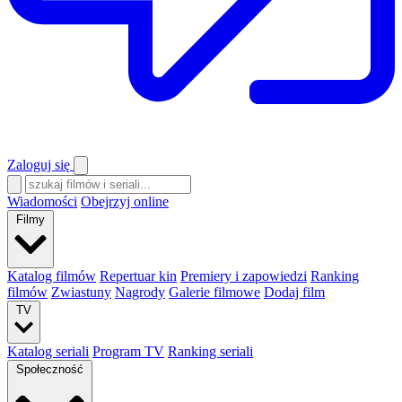
Zaloguj się
Wiadomości
Obejrzyj online
Filmy
Katalog filmów
Repertuar kin
Premiery i zapowiedzi
Ranking
filmów
Zwiastuny
Nagrody
Galerie filmowe
Dodaj film
TV
Katalog seriali
Program TV
Ranking seriali
Społeczność