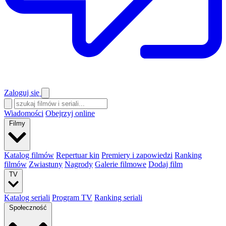
Zaloguj się
Wiadomości
Obejrzyj online
Filmy
Katalog filmów
Repertuar kin
Premiery i zapowiedzi
Ranking
filmów
Zwiastuny
Nagrody
Galerie filmowe
Dodaj film
TV
Katalog seriali
Program TV
Ranking seriali
Społeczność