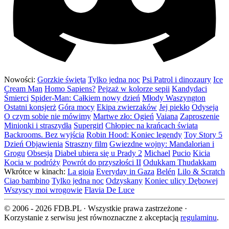
Nowości:
Gorzkie święta
Tylko jedna noc
Psi Patrol i dinozaury
Ice
Cream Man
Homo Sapiens?
Pejzaż w kolorze sepii
Kandydaci
Śmierci
Spider-Man: Całkiem nowy dzień
Młody Waszyngton
Ostatni konsjerż
Góra mocy
Ekipa zwierzaków
Jej piekło
Odyseja
O czym sobie nie mówimy
Martwe zło: Ogień
Vaiana
Zaproszenie
Minionki i straszydła
Supergirl
Chłopiec na krańcach świata
Backrooms. Bez wyjścia
Robin Hood: Koniec legendy
Toy Story 5
Dzień Objawienia
Straszny film
Gwiezdne wojny: Mandalorian i
Grogu
Obsesja
Diabeł ubiera się u Prady 2
Michael
Pucio
Kicia
Kocia w podróży
Powrót do przyszłości II
Odukkam Thudakkam
Wkrótce w kinach:
La gioia
Everyday in Gaza
Belén
Lilo & Scratch
Ciao bambino
Tylko jedna noc
Odzyskany
Koniec ulicy Dębowej
Wszyscy moi wrogowie
Flavia De Luce
© 2006 - 2026 FDB.PL · Wszystkie prawa zastrzeżone ·
Korzystanie z serwisu jest równoznaczne z akceptacją
regulaminu
.