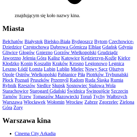
znajdującym się koło nazwy kina.
Miasta
Bełchatów
Białystok
Bielsko-Biała
Bydgoszcz
Bytom
Czechowice-
Dziedzice
Częstochowa
Dąbrowa Górnicza
Elbląg
Gdańsk
Gdynia
Gliwice
Głogów
Gniezno
Gorzów Wielkopolski
Grudziądz
Jaworzno
Jelenia Góra
Kalisz
Katowice
Kędzierzyn-Koźle
Kielce
Kłodzko
Konin
Koszalin
Kraków
Krosno
Legionowo
Legnica
Leszno
Łódź
Łomża
Lubin
Lublin
Mielec
Nowy Sącz
Olsztyn
Opole
Ostrów Wielkopolski
Pabianice
Piła
Piotrków Trybunalski
Płock
Poznań
Pruszków
Przemyśl
Radom
Ruda Śląska
Rumia
Rybnik
Rzeszów
Siedlce
Słupsk
Sosnowiec
Stalowa Wola
Starachowice
Starogard Gdański
Świdnica
Świnoujście
Szczecin
Tarnów
Tczew
Tomaszów Mazowiecki
Toruń
Tychy
Wałbrzych
Warszawa
Włocławek
Wołomin
Wrocław
Zabrze
Zgorzelec
Zielona
Góra
Żory
Warszawa kina
Cinema City Arkadia