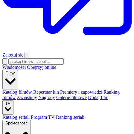
Zaloguj się
Wiadomości
Obejrzyj online
Filmy
Katalog filmów
Repertuar kin
Premiery i zapowiedzi
Ranking
filmów
Zwiastuny
Nagrody
Galerie filmowe
Dodaj film
TV
Katalog seriali
Program TV
Ranking seriali
Społeczność