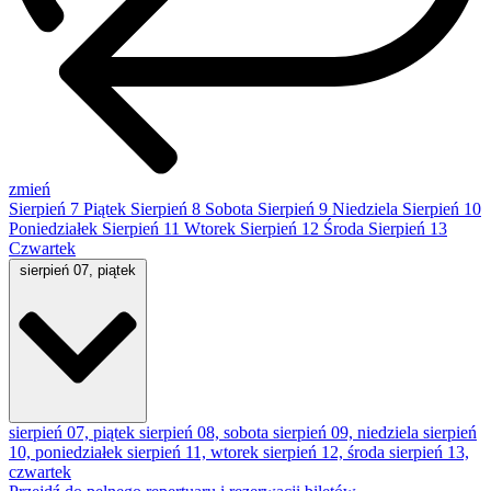
zmień
Sierpień
7
Piątek
Sierpień
8
Sobota
Sierpień
9
Niedziela
Sierpień
10
Poniedziałek
Sierpień
11
Wtorek
Sierpień
12
Środa
Sierpień
13
Czwartek
sierpień 07, piątek
sierpień 07, piątek
sierpień 08, sobota
sierpień 09, niedziela
sierpień
10, poniedziałek
sierpień 11, wtorek
sierpień 12, środa
sierpień 13,
czwartek