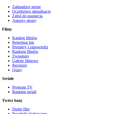
Zaktualizuj stronę
Oczekujące aktualizacje
Zgłoś do usunięcia
Autorzy strony
Filmy
Katalog filmów
Repertuar kin
Premiery i zapowiedzi
Ranking filmów
Zwiastuny
Galerie filmowe
Recenzje
Quizy
Seriale
Program TV
Ranking seriali
Twórz bazę
Dodaj film
Poradniki dodającego