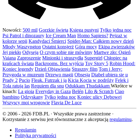
Nowości:
500 mil
Gorzkie święta
Księga pustyni
Tylko jedna noc
Psi Patrol i dinozaury
Ice Cream Man
Homo Sapiens?
Pejzaż w
kolorze sepii
Kandydaci Śmierci
Spider-Man: Całkiem nowy dzień
Młody Waszyngton
Ostatni konsjerż
Góra mocy
Ekipa zwierzaków
Jej piekło
Odyseja
O czym sobie nie mówimy
Martwe zło: Ogień
Vaiana
Zaproszenie
Minionki i straszydła
Supergirl
Chłopiec na
krańcach świata
Backrooms. Bez wyjścia
Toy Story 5
Robin Hood:
Koniec legendy
Dzień Objawienia
Straszny film
Tom i Jerry:
Przygoda w muzeum
Drzewo magii
Obsesja
Diabeł ubiera się u
Prady 2
Pucio
Fleak. Futrzak i ja
Kicia Kocia w podróży
Felek i
Tola ratują las
Requiem dla snu
Odukkam Thudakkam
Wkrótce w
kinach:
La gioia
Everyday in Gaza
Belén
Lilo & Scratch
Ciao
bambino
Odzyskany
Tylko jedna noc
Koniec ulicy Dębowej
Wszyscy moi wrogowie
Flavia De Luce
© 2006 - 2026 FDB.PL · Wszystkie prawa zastrzeżone ·
Korzystanie z serwisu jest równoznaczne z akceptacją
regulaminu
.
Regulamin
Polityka prywatności