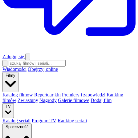
Zaloguj się
Wiadomości
Obejrzyj online
Filmy
Katalog filmów
Repertuar kin
Premiery i zapowiedzi
Ranking
filmów
Zwiastuny
Nagrody
Galerie filmowe
Dodaj film
TV
Katalog seriali
Program TV
Ranking seriali
Społeczność