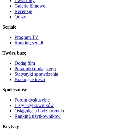
Zwiastuny
Galerie filmowe
Recenzje
Quizy
Seriale
Program TV
Ranking seriali
Twórz bazę
Dodaj film
Poradniki dodającego
Statystyki sprawdzania
Brakujące treści
Społeczność
Forum dyskusyjne
Listy użytkowników
Osiągnięcia i odznaczenia
Ranking użytkowników
Krytycy