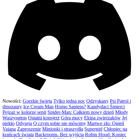
Nowości:
Gorzkie święta
Tylko jedna noc
Odzyskany
Psi Patrol i
dinozaury
Ice Cream Man
Homo Sapiens?
Kandydaci Śmierci
Pejzaż w kolorze sepii
Spider-Man: Całkiem nowy dzień
Młody
Waszyngton
Ostatni konsjerż
Góra mocy
Ekipa zwierzaków
Jej
piekło
Odyseja
O czym sobie nie mówimy
Martwe zło: Ogień
Vaiana
Zaproszenie
Minionki i straszydła
Supergirl
Chłopiec na
krańcach świata
Backrooms. Bez wyjścia
Robin Hood: Koniec