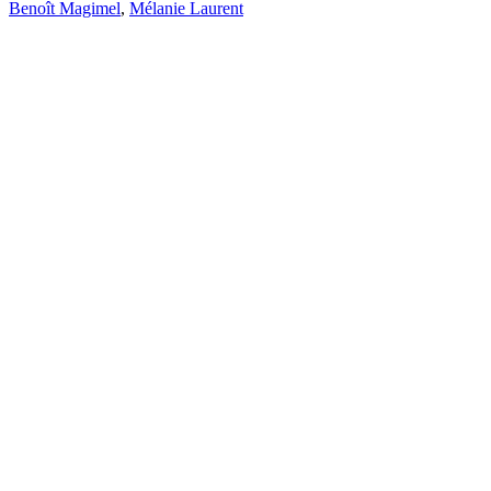
Benoît Magimel
,
Mélanie Laurent