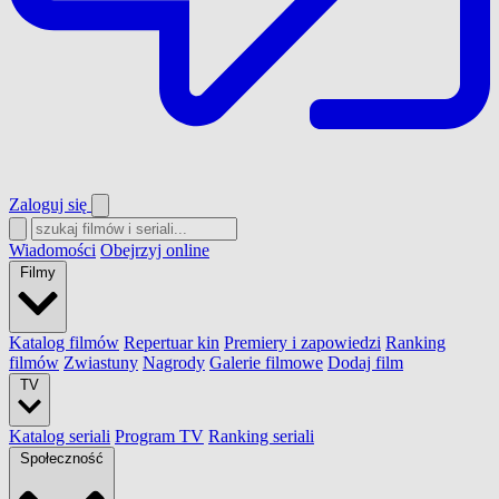
Zaloguj się
Wiadomości
Obejrzyj online
Filmy
Katalog filmów
Repertuar kin
Premiery i zapowiedzi
Ranking
filmów
Zwiastuny
Nagrody
Galerie filmowe
Dodaj film
TV
Katalog seriali
Program TV
Ranking seriali
Społeczność