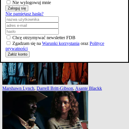
Nie wylogowuj mnie
Zaloguj się
Nie pamiętasz hasła?
zobacz wszystkie
Chcę otrzymywać newsletter FDB
Zgadzam się na
Warunki korzystania
oraz
Polityce
prywatności
Załóż konto
Marshawn Lynch
,
Darrell Britt-Gibson
,
Asante Blackk