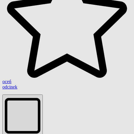
oceń
odcinek