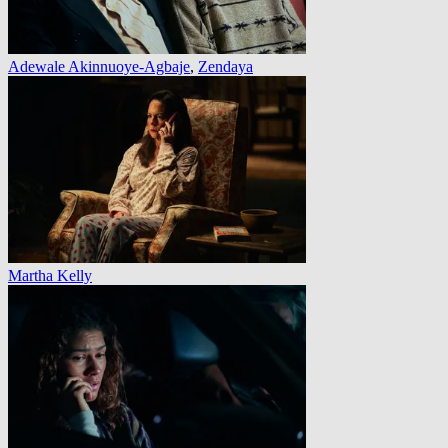
Adewale Akinnuoye-Agbaje
,
Zendaya
Martha Kelly