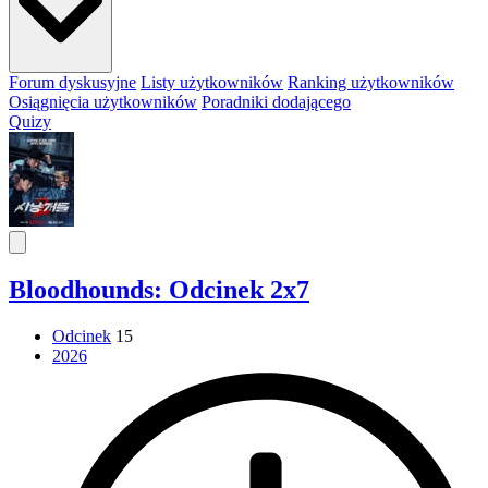
Forum dyskusyjne
Listy użytkowników
Ranking użytkowników
Osiągnięcia użytkowników
Poradniki dodającego
Quizy
Bloodhounds: Odcinek 2x7
Odcinek
15
2026