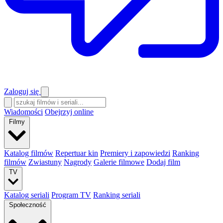
Zaloguj się
Wiadomości
Obejrzyj online
Filmy
Katalog filmów
Repertuar kin
Premiery i zapowiedzi
Ranking
filmów
Zwiastuny
Nagrody
Galerie filmowe
Dodaj film
TV
Katalog seriali
Program TV
Ranking seriali
Społeczność