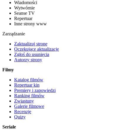
Wiadomości
Wytwórnie
Seanse TV
Repertuar
Inne strony www
Zarządzanie
Zaktualizuj stronę
Oczekujące aktualizacje
Zgłoś do usunięcia
Autorzy strony
Filmy
Katalog filmów
Repertuar kin
Premiery i zapowiedzi
Ranking filmów
Zwiastuny
Galerie filmowe
Recenzje
Quizy
Seriale