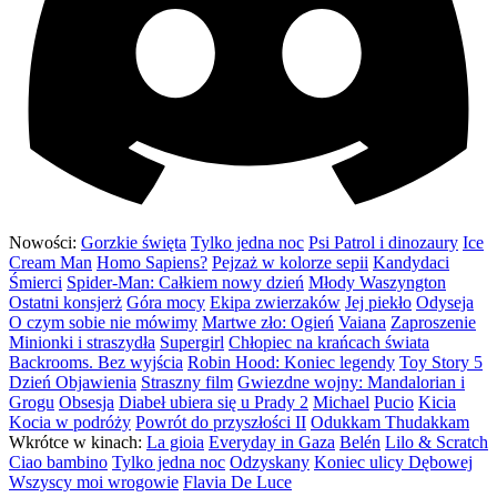
Nowości:
Gorzkie święta
Tylko jedna noc
Psi Patrol i dinozaury
Ice
Cream Man
Homo Sapiens?
Pejzaż w kolorze sepii
Kandydaci
Śmierci
Spider-Man: Całkiem nowy dzień
Młody Waszyngton
Ostatni konsjerż
Góra mocy
Ekipa zwierzaków
Jej piekło
Odyseja
O czym sobie nie mówimy
Martwe zło: Ogień
Vaiana
Zaproszenie
Minionki i straszydła
Supergirl
Chłopiec na krańcach świata
Backrooms. Bez wyjścia
Robin Hood: Koniec legendy
Toy Story 5
Dzień Objawienia
Straszny film
Gwiezdne wojny: Mandalorian i
Grogu
Obsesja
Diabeł ubiera się u Prady 2
Michael
Pucio
Kicia
Kocia w podróży
Powrót do przyszłości II
Odukkam Thudakkam
Wkrótce w kinach:
La gioia
Everyday in Gaza
Belén
Lilo & Scratch
Ciao bambino
Tylko jedna noc
Odzyskany
Koniec ulicy Dębowej
Wszyscy moi wrogowie
Flavia De Luce