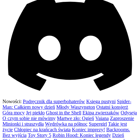
Nowości:
Podręcznik dla superbohaterów
Księga pustyni
Spider-
Man: Całkiem nowy dzień
Młody Waszyngton
Ostatni konsjerż
Góra mocy
Jej piekło
Ghost in the Shell
Ekipa zwierzaków
Odyseja
O czym sobie nie mówimy
Martwe zło: Ogień
Vaiana
Zaproszenie
Minionki i straszydła
Wędrówka na północ
Supergirl
Takie jest
życie
Chłopiec na krańcach świata
Koniec imprezy!
Backrooms.
Bez wyjścia
Toy Story 5
Robin Hood: Koniec legendy
Dzień