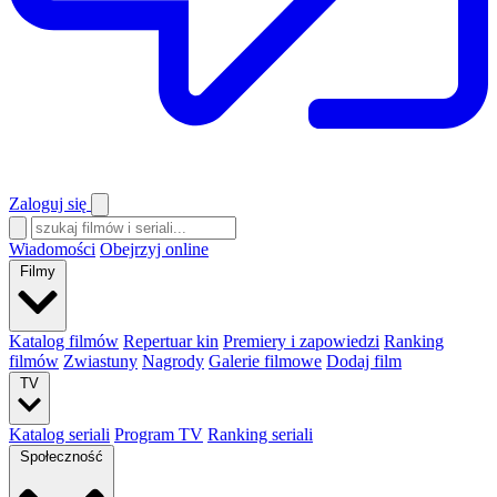
Zaloguj się
Wiadomości
Obejrzyj online
Filmy
Katalog filmów
Repertuar kin
Premiery i zapowiedzi
Ranking
filmów
Zwiastuny
Nagrody
Galerie filmowe
Dodaj film
TV
Katalog seriali
Program TV
Ranking seriali
Społeczność