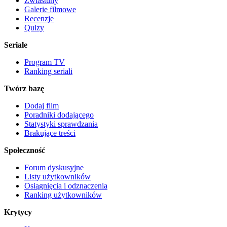
Zwiastuny
Galerie filmowe
Recenzje
Quizy
Seriale
Program TV
Ranking seriali
Twórz bazę
Dodaj film
Poradniki dodającego
Statystyki sprawdzania
Brakujące treści
Społeczność
Forum dyskusyjne
Listy użytkowników
Osiągnięcia i odznaczenia
Ranking użytkowników
Krytycy