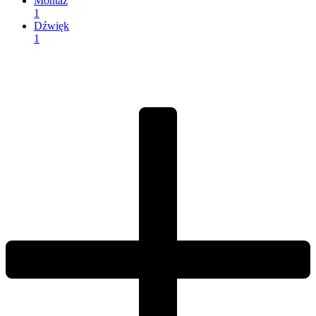
Montaż
1
Dźwięk
1