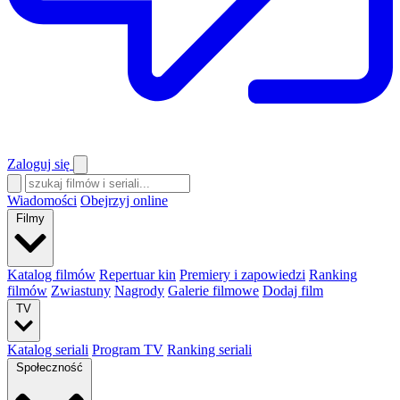
Zaloguj się
Wiadomości
Obejrzyj online
Filmy
Katalog filmów
Repertuar kin
Premiery i zapowiedzi
Ranking
filmów
Zwiastuny
Nagrody
Galerie filmowe
Dodaj film
TV
Katalog seriali
Program TV
Ranking seriali
Społeczność