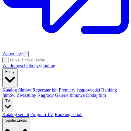
Zaloguj się
Wiadomości
Obejrzyj online
Filmy
Katalog filmów
Repertuar kin
Premiery i zapowiedzi
Ranking
filmów
Zwiastuny
Nagrody
Galerie filmowe
Dodaj film
TV
Katalog seriali
Program TV
Ranking seriali
Społeczność