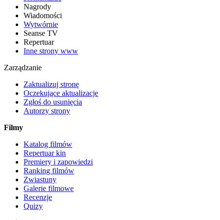
Nagrody
Wiadomości
Wytwórnie
Seanse TV
Repertuar
Inne strony www
Zarządzanie
Zaktualizuj stronę
Oczekujące aktualizacje
Zgłoś do usunięcia
Autorzy strony
Filmy
Katalog filmów
Repertuar kin
Premiery i zapowiedzi
Ranking filmów
Zwiastuny
Galerie filmowe
Recenzje
Quizy