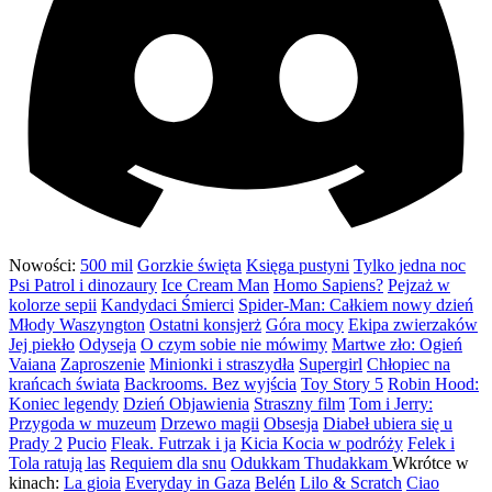
Nowości:
500 mil
Gorzkie święta
Księga pustyni
Tylko jedna noc
Psi Patrol i dinozaury
Ice Cream Man
Homo Sapiens?
Pejzaż w
kolorze sepii
Kandydaci Śmierci
Spider-Man: Całkiem nowy dzień
Młody Waszyngton
Ostatni konsjerż
Góra mocy
Ekipa zwierzaków
Jej piekło
Odyseja
O czym sobie nie mówimy
Martwe zło: Ogień
Vaiana
Zaproszenie
Minionki i straszydła
Supergirl
Chłopiec na
krańcach świata
Backrooms. Bez wyjścia
Toy Story 5
Robin Hood:
Koniec legendy
Dzień Objawienia
Straszny film
Tom i Jerry:
Przygoda w muzeum
Drzewo magii
Obsesja
Diabeł ubiera się u
Prady 2
Pucio
Fleak. Futrzak i ja
Kicia Kocia w podróży
Felek i
Tola ratują las
Requiem dla snu
Odukkam Thudakkam
Wkrótce w
kinach:
La gioia
Everyday in Gaza
Belén
Lilo & Scratch
Ciao