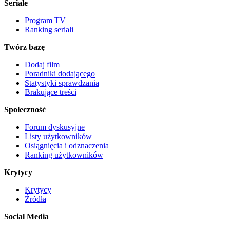
Seriale
Program TV
Ranking seriali
Twórz bazę
Dodaj film
Poradniki dodającego
Statystyki sprawdzania
Brakujące treści
Społeczność
Forum dyskusyjne
Listy użytkowników
Osiągnięcia i odznaczenia
Ranking użytkowników
Krytycy
Krytycy
Źródła
Social Media