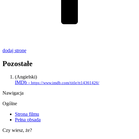
dodaj stronę
Pozostałe
(Angielski)
IMDb -
https://www.imdb.com/title/tt14361426/
Nawigacja
Ogólne
Strona filmu
Pełna obsada
Czy wiesz, że?