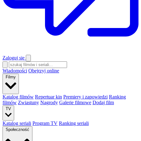
Zaloguj się
Wiadomości
Obejrzyj online
Filmy
Katalog filmów
Repertuar kin
Premiery i zapowiedzi
Ranking
filmów
Zwiastuny
Nagrody
Galerie filmowe
Dodaj film
TV
Katalog seriali
Program TV
Ranking seriali
Społeczność