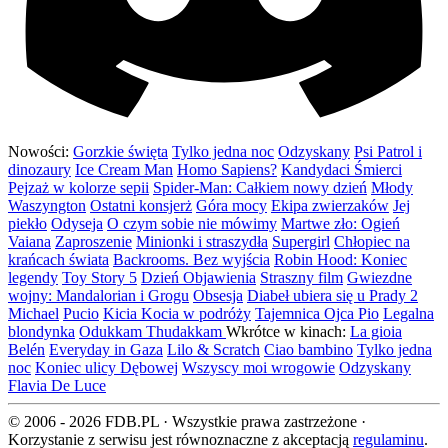
Nowości:
Gorzkie święta
Tylko jedna noc
Odzyskany
Psi Patrol i
dinozaury
Ice Cream Man
Homo Sapiens?
Kandydaci Śmierci
Pejzaż w kolorze sepii
Spider-Man: Całkiem nowy dzień
Młody
Waszyngton
Ostatni konsjerż
Góra mocy
Ekipa zwierzaków
Jej
piekło
Odyseja
O czym sobie nie mówimy
Martwe zło: Ogień
Vaiana
Zaproszenie
Minionki i straszydła
Supergirl
Chłopiec na
krańcach świata
Backrooms. Bez wyjścia
Robin Hood: Koniec
legendy
Toy Story 5
Dzień Objawienia
Straszny film
Gwiezdne
wojny: Mandalorian i Grogu
Obsesja
Diabeł ubiera się u Prady 2
Michael
Pucio
Kicia Kocia w podróży
Tajemnica Ojca Pio
Legalna
blondynka
Odukkam Thudakkam
Wkrótce w kinach:
La gioia
Belén
Everyday in Gaza
Lilo & Scratch
Ciao bambino
Tylko jedna
noc
Koniec ulicy Dębowej
Wszyscy moi wrogowie
Odzyskany
Flavia De Luce
© 2006 - 2026 FDB.PL · Wszystkie prawa zastrzeżone ·
Korzystanie z serwisu jest równoznaczne z akceptacją
regulaminu
.