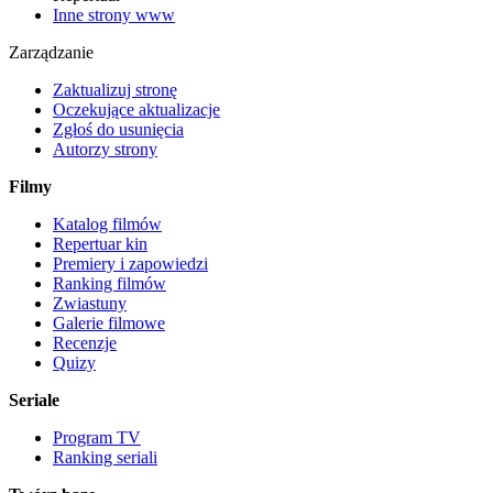
Inne strony www
Zarządzanie
Zaktualizuj stronę
Oczekujące aktualizacje
Zgłoś do usunięcia
Autorzy strony
Filmy
Katalog filmów
Repertuar kin
Premiery i zapowiedzi
Ranking filmów
Zwiastuny
Galerie filmowe
Recenzje
Quizy
Seriale
Program TV
Ranking seriali