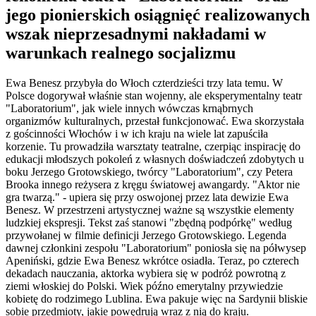
jego pionierskich osiągnięć realizowanych
wszak nieprzesadnymi nakładami w
warunkach realnego socjalizmu
Ewa Benesz przybyła do Włoch czterdzieści trzy lata temu. W
Polsce dogorywał właśnie stan wojenny, ale eksperymentalny teatr
"Laboratorium", jak wiele innych wówczas krnąbrnych
organizmów kulturalnych, przestał funkcjonować. Ewa skorzystała
z gościnności Włochów i w ich kraju na wiele lat zapuściła
korzenie. Tu prowadziła warsztaty teatralne, czerpiąc inspirację do
edukacji młodszych pokoleń z własnych doświadczeń zdobytych u
boku Jerzego Grotowskiego, twórcy "Laboratorium", czy Petera
Brooka innego reżysera z kręgu światowej awangardy. "Aktor nie
gra twarzą." - upiera się przy oswojonej przez lata dewizie Ewa
Benesz. W przestrzeni artystycznej ważne są wszystkie elementy
ludzkiej ekspresji. Tekst zaś stanowi "zbędną podpórkę" według
przywołanej w filmie definicji Jerzego Grotowskiego. Legenda
dawnej członkini zespołu "Laboratorium" poniosła się na półwysep
Apeniński, gdzie Ewa Benesz wkrótce osiadła. Teraz, po czterech
dekadach nauczania, aktorka wybiera się w podróż powrotną z
ziemi włoskiej do Polski. Wiek późno emerytalny przywiedzie
kobietę do rodzimego Lublina. Ewa pakuje więc na Sardynii bliskie
sobie przedmioty, jakie powędrują wraz z nią do kraju.