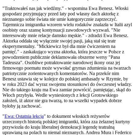
"Traktowałeś nas jak wiedźmy." - wspomina Ewa Benesz. Włoski
gospodarz przyjmujący przed laty pod własny dach aktorkę z
nieznanego sobie świata nie umie kategorycznie zaprzeczyć.
Tajemnicza imigrantka wzorem wielu rodaków znalazła w Italii azyl
osobisty oraz szansę kontynuacji zawodowych wyzwań. "Nie
interesowały mnie relacje damsko męskie." - zdradzi Ewa Benesz.
Aktorka oddała się wyłącznie swojej pasji, jaką stał się teatr
eksperymentalny. "Mickiewicz był dla mnie ćwiczeniem na
pamięć." - zaskakująco wyzna aktorka, która jeszcze w Polsce z
powodzeniem publicznie deklamowała obszerne wersy "Pana
Tadeusza". Osobliwe potraktowanie narodowej ikony oraz jej
firmowego poematu może wywołać grymas zdumienia na twarzach
patriotycznie zorientowanych komentatorów. Na przekór nim
Benesz ustawia się w kolejce do polskiej ambasady w Rzymie, by
w roku 2023 dać wyraz swojemu stosunkowi do ówczesnej władzy.
Nie do takiego kraju ma Ewa zamiar powrócić, pamiętając, skąd do
Włoch przybyła. Wedle wyniesionych z lekcji Grotowskiego
założeń, iż aktor nie gra twarzą, to na wszelki wypadek dobrze
byłoby ją zachować.
"
Ewa: Ostatnia lekcja
" to dokument włoskich reżyserów
urzeczonych historią polskiej imigrantki, która zza żelaznej kurtyny
przywiozła do kraju liberalnej demokracji legendę teatralną
uprawianą na polach tu niemal nieznanych. Andrea Mura i Federico