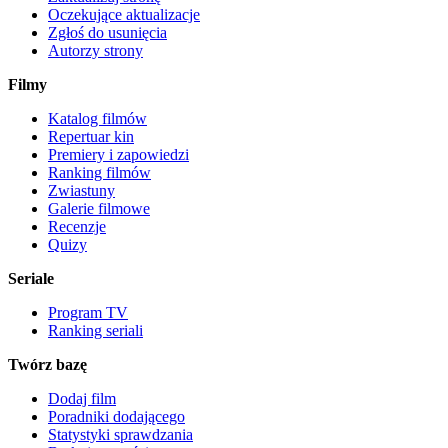
Oczekujące aktualizacje
Zgłoś do usunięcia
Autorzy strony
Filmy
Katalog filmów
Repertuar kin
Premiery i zapowiedzi
Ranking filmów
Zwiastuny
Galerie filmowe
Recenzje
Quizy
Seriale
Program TV
Ranking seriali
Twórz bazę
Dodaj film
Poradniki dodającego
Statystyki sprawdzania