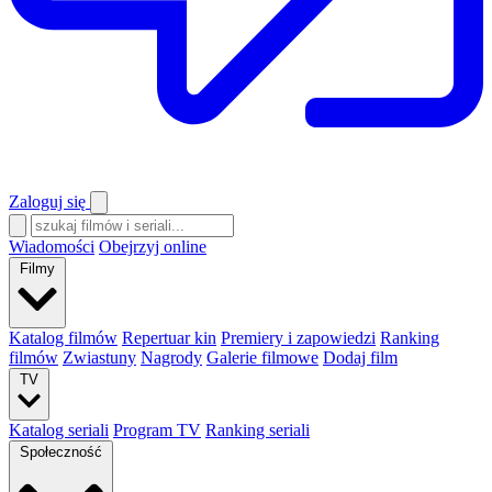
Zaloguj się
Wiadomości
Obejrzyj online
Filmy
Katalog filmów
Repertuar kin
Premiery i zapowiedzi
Ranking
filmów
Zwiastuny
Nagrody
Galerie filmowe
Dodaj film
TV
Katalog seriali
Program TV
Ranking seriali
Społeczność