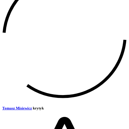
Tomasz Misiewicz
krytyk