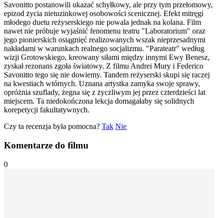
Savonitto postanowili ukazać schyłkowy, ale przy tym przełomowy,
epizod życia nietuzinkowej osobowości scenicznej. Efekt mitręgi
młodego duetu reżyserskiego nie powala jednak na kolana. Film
nawet nie próbuje wyjaśnić fenomenu teatru "Laboratorium" oraz
jego pionierskich osiągnięć realizowanych wszak nieprzesadnymi
nakładami w warunkach realnego socjalizmu. "Parateatr" według
wizji Grotowskiego, kreowany siłami między innymi Ewy Benesz,
zyskał rezonans zgoła światowy. Z filmu Andrei Mury i Federico
Savonitto tego się nie dowiemy. Tandem reżyserski skupi się raczej
na kwestiach wtórnych. Uznana artystka zamyka swoje sprawy,
opróżnia szuflady, żegna się z życzliwym jej przez czterdzieści lat
miejscem. Ta niedokończona lekcja domagałaby się solidnych
korepetycji fakultatywnych.
Czy ta recenzja była pomocna?
Tak
Nie
Komentarze do filmu
0