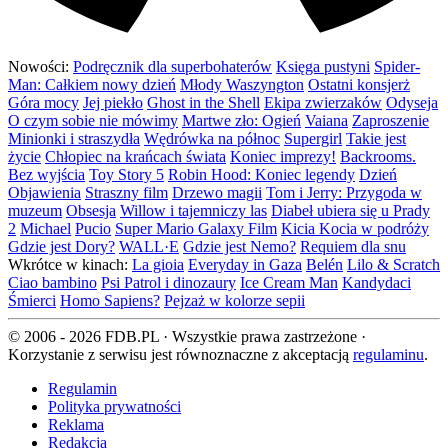
Nowości:
Podręcznik dla superbohaterów
Księga pustyni
Spider-
Man: Całkiem nowy dzień
Młody Waszyngton
Ostatni konsjerż
Góra mocy
Jej piekło
Ghost in the Shell
Ekipa zwierzaków
Odyseja
O czym sobie nie mówimy
Martwe zło: Ogień
Vaiana
Zaproszenie
Minionki i straszydła
Wędrówka na północ
Supergirl
Takie jest
życie
Chłopiec na krańcach świata
Koniec imprezy!
Backrooms.
Bez wyjścia
Toy Story 5
Robin Hood: Koniec legendy
Dzień
Objawienia
Straszny film
Drzewo magii
Tom i Jerry: Przygoda w
muzeum
Obsesja
Willow i tajemniczy las
Diabeł ubiera się u Prady
2
Michael
Pucio
Super Mario Galaxy Film
Kicia Kocia w podróży
Gdzie jest Dory?
WALL·E
Gdzie jest Nemo?
Requiem dla snu
Wkrótce w kinach:
La gioia
Everyday in Gaza
Belén
Lilo & Scratch
Ciao bambino
Psi Patrol i dinozaury
Ice Cream Man
Kandydaci
Śmierci
Homo Sapiens?
Pejzaż w kolorze sepii
© 2006 - 2026 FDB.PL · Wszystkie prawa zastrzeżone ·
Korzystanie z serwisu jest równoznaczne z akceptacją
regulaminu
.
Regulamin
Polityka prywatności
Reklama
Redakcja