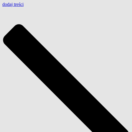
dodaj
treści