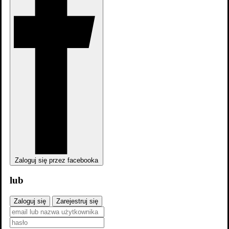
dodaj
obsadę
Nie mamy jeszcze obsady do tego filmu,
pomoż nam ją uzupełnić
.
Zaloguj się przez facebooka
Fabuła
lub
Opisy
1
Zaloguj się
Zarejestruj się