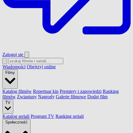
Zaloguj się
Wiadomości
Obejrzyj online
Filmy
Katalog filmów
Repertuar kin
Premiery i zapowiedzi
Ranking
filmów
Zwiastuny
Nagrody
Galerie filmowe
Dodaj film
TV
Katalog seriali
Program TV
Ranking seriali
Społeczność