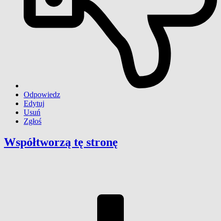
Odpowiedz
Edytuj
Usuń
Zgłoś
Współtworzą
tę stronę