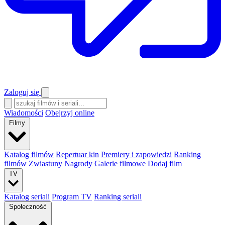
Zaloguj się
Wiadomości
Obejrzyj online
Filmy
Katalog filmów
Repertuar kin
Premiery i zapowiedzi
Ranking
filmów
Zwiastuny
Nagrody
Galerie filmowe
Dodaj film
TV
Katalog seriali
Program TV
Ranking seriali
Społeczność