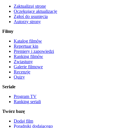
Zaktualizuj stronę
Oczekujące aktualizacje
Zgłoś do usunięcia
Autorzy strony
Filmy
Katalog filmów
Repertuar kin
Premiery i zapowiedzi
Ranking filmów
Zwiastuny
Galerie filmowe
Recenzje
Quizy
Seriale
Program TV
Ranking seriali
Twórz bazę
Dodaj film
Poradniki dodającego