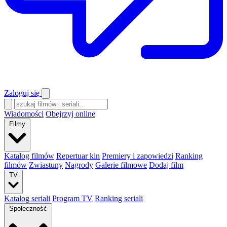
Zaloguj się
Wiadomości
Obejrzyj online
Filmy
Katalog filmów
Repertuar kin
Premiery i zapowiedzi
Ranking
filmów
Zwiastuny
Nagrody
Galerie filmowe
Dodaj film
TV
Katalog seriali
Program TV
Ranking seriali
Społeczność