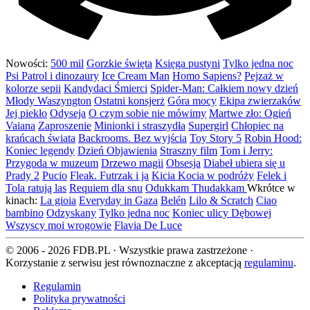
Nowości:
500 mil
Gorzkie święta
Księga pustyni
Tylko jedna noc
Psi Patrol i dinozaury
Ice Cream Man
Homo Sapiens?
Pejzaż w
kolorze sepii
Kandydaci Śmierci
Spider-Man: Całkiem nowy dzień
Młody Waszyngton
Ostatni konsjerż
Góra mocy
Ekipa zwierzaków
Jej piekło
Odyseja
O czym sobie nie mówimy
Martwe zło: Ogień
Vaiana
Zaproszenie
Minionki i straszydła
Supergirl
Chłopiec na
krańcach świata
Backrooms. Bez wyjścia
Toy Story 5
Robin Hood:
Koniec legendy
Dzień Objawienia
Straszny film
Tom i Jerry:
Przygoda w muzeum
Drzewo magii
Obsesja
Diabeł ubiera się u
Prady 2
Pucio
Fleak. Futrzak i ja
Kicia Kocia w podróży
Felek i
Tola ratują las
Requiem dla snu
Odukkam Thudakkam
Wkrótce w
kinach:
La gioia
Everyday in Gaza
Belén
Lilo & Scratch
Ciao
bambino
Odzyskany
Tylko jedna noc
Koniec ulicy Dębowej
Wszyscy moi wrogowie
Flavia De Luce
© 2006 - 2026 FDB.PL · Wszystkie prawa zastrzeżone ·
Korzystanie z serwisu jest równoznaczne z akceptacją
regulaminu
.
Regulamin
Polityka prywatności