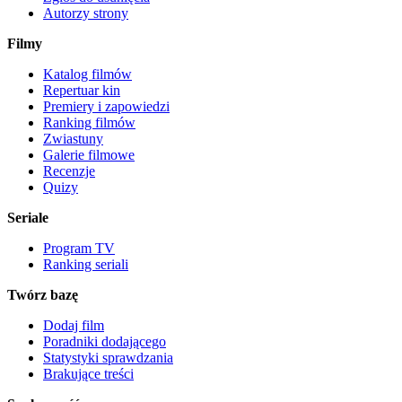
Autorzy strony
Filmy
Katalog filmów
Repertuar kin
Premiery i zapowiedzi
Ranking filmów
Zwiastuny
Galerie filmowe
Recenzje
Quizy
Seriale
Program TV
Ranking seriali
Twórz bazę
Dodaj film
Poradniki dodającego
Statystyki sprawdzania
Brakujące treści