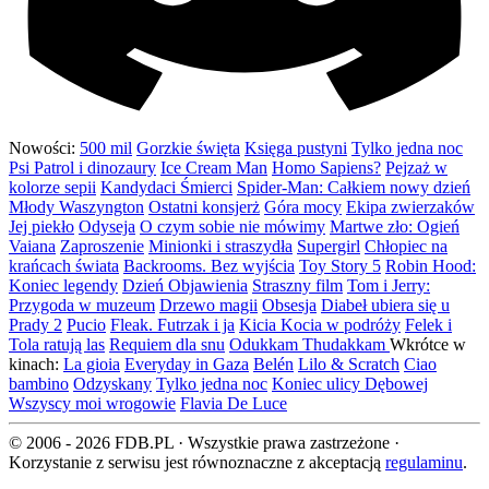
Nowości:
500 mil
Gorzkie święta
Księga pustyni
Tylko jedna noc
Psi Patrol i dinozaury
Ice Cream Man
Homo Sapiens?
Pejzaż w
kolorze sepii
Kandydaci Śmierci
Spider-Man: Całkiem nowy dzień
Młody Waszyngton
Ostatni konsjerż
Góra mocy
Ekipa zwierzaków
Jej piekło
Odyseja
O czym sobie nie mówimy
Martwe zło: Ogień
Vaiana
Zaproszenie
Minionki i straszydła
Supergirl
Chłopiec na
krańcach świata
Backrooms. Bez wyjścia
Toy Story 5
Robin Hood:
Koniec legendy
Dzień Objawienia
Straszny film
Tom i Jerry:
Przygoda w muzeum
Drzewo magii
Obsesja
Diabeł ubiera się u
Prady 2
Pucio
Fleak. Futrzak i ja
Kicia Kocia w podróży
Felek i
Tola ratują las
Requiem dla snu
Odukkam Thudakkam
Wkrótce w
kinach:
La gioia
Everyday in Gaza
Belén
Lilo & Scratch
Ciao
bambino
Odzyskany
Tylko jedna noc
Koniec ulicy Dębowej
Wszyscy moi wrogowie
Flavia De Luce
© 2006 - 2026 FDB.PL · Wszystkie prawa zastrzeżone ·
Korzystanie z serwisu jest równoznaczne z akceptacją
regulaminu
.