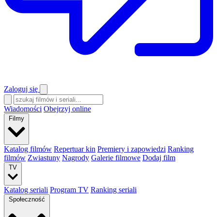
Zaloguj się
Wiadomości
Obejrzyj online
Filmy
Katalog filmów
Repertuar kin
Premiery i zapowiedzi
Ranking
filmów
Zwiastuny
Nagrody
Galerie filmowe
Dodaj film
TV
Katalog seriali
Program TV
Ranking seriali
Społeczność