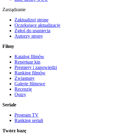
Zarządzanie
Zaktualizuj stronę
Oczekujące aktualizacje
Zgłoś do usunięcia
Autorzy strony
Filmy
Katalog filmów
Repertuar kin
Premiery i zapowiedzi
Ranking filmów
Zwiastuny
Galerie filmowe
Recenzje
Quizy
Seriale
Program TV
Ranking seriali
Twórz bazę