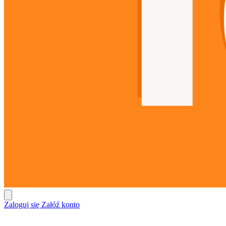
Zaloguj się
Załóź konto