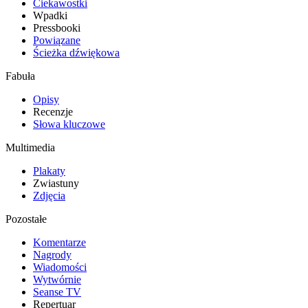
Ciekawostki
Wpadki
Pressbooki
Powiązane
Ścieżka dźwiękowa
Fabuła
Opisy
Recenzje
Słowa kluczowe
Multimedia
Plakaty
Zwiastuny
Zdjęcia
Pozostałe
Komentarze
Nagrody
Wiadomości
Wytwórnie
Seanse TV
Repertuar