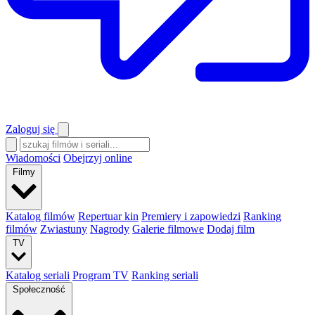
Zaloguj się
Wiadomości
Obejrzyj online
Filmy
Katalog filmów
Repertuar kin
Premiery i zapowiedzi
Ranking
filmów
Zwiastuny
Nagrody
Galerie filmowe
Dodaj film
TV
Katalog seriali
Program TV
Ranking seriali
Społeczność