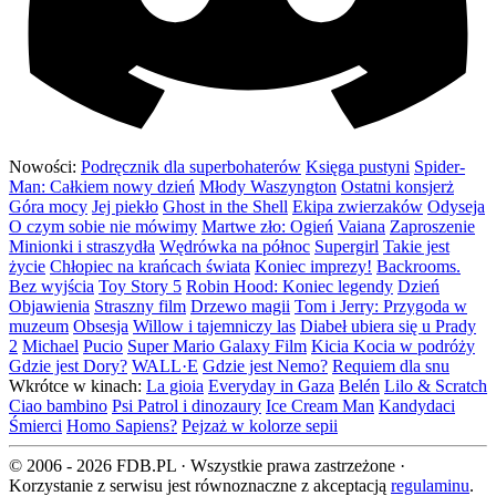
Nowości:
Podręcznik dla superbohaterów
Księga pustyni
Spider-
Man: Całkiem nowy dzień
Młody Waszyngton
Ostatni konsjerż
Góra mocy
Jej piekło
Ghost in the Shell
Ekipa zwierzaków
Odyseja
O czym sobie nie mówimy
Martwe zło: Ogień
Vaiana
Zaproszenie
Minionki i straszydła
Wędrówka na północ
Supergirl
Takie jest
życie
Chłopiec na krańcach świata
Koniec imprezy!
Backrooms.
Bez wyjścia
Toy Story 5
Robin Hood: Koniec legendy
Dzień
Objawienia
Straszny film
Drzewo magii
Tom i Jerry: Przygoda w
muzeum
Obsesja
Willow i tajemniczy las
Diabeł ubiera się u Prady
2
Michael
Pucio
Super Mario Galaxy Film
Kicia Kocia w podróży
Gdzie jest Dory?
WALL·E
Gdzie jest Nemo?
Requiem dla snu
Wkrótce w kinach:
La gioia
Everyday in Gaza
Belén
Lilo & Scratch
Ciao bambino
Psi Patrol i dinozaury
Ice Cream Man
Kandydaci
Śmierci
Homo Sapiens?
Pejzaż w kolorze sepii
© 2006 - 2026 FDB.PL · Wszystkie prawa zastrzeżone ·
Korzystanie z serwisu jest równoznaczne z akceptacją
regulaminu
.