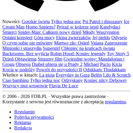
Nowości:
Gorzkie święta
Tylko jedna noc
Psi Patrol i dinozaury
Ice
Cream Man
Homo Sapiens?
Pejzaż w kolorze sepii
Kandydaci
Śmierci
Spider-Man: Całkiem nowy dzień
Młody Waszyngton
Ostatni konsjerż
Góra mocy
Ekipa zwierzaków
Jej piekło
Odyseja
O czym sobie nie mówimy
Martwe zło: Ogień
Vaiana
Zaproszenie
Minionki i straszydła
Supergirl
Chłopiec na krańcach świata
Backrooms. Bez wyjścia
Robin Hood: Koniec legendy
Toy Story 5
Dzień Objawienia
Straszny film
Gwiezdne wojny: Mandalorian i
Grogu
Obsesja
Diabeł ubiera się u Prady 2
Michael
Pucio
Kicia
Kocia w podróży
Powrót do przyszłości II
Odukkam Thudakkam
Wkrótce w kinach:
La gioia
Everyday in Gaza
Belén
Lilo & Scratch
Ciao bambino
Tylko jedna noc
Odzyskany
Koniec ulicy Dębowej
Wszyscy moi wrogowie
Flavia De Luce
© 2006 - 2026 FDB.PL · Wszystkie prawa zastrzeżone ·
Korzystanie z serwisu jest równoznaczne z akceptacją
regulaminu
.
Regulamin
Polityka prywatności
Reklama
Redakcja