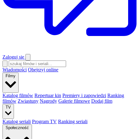
Zaloguj się
Wiadomości
Obejrzyj online
Filmy
Katalog filmów
Repertuar kin
Premiery i zapowiedzi
Ranking
filmów
Zwiastuny
Nagrody
Galerie filmowe
Dodaj film
TV
Katalog seriali
Program TV
Ranking seriali
Społeczność