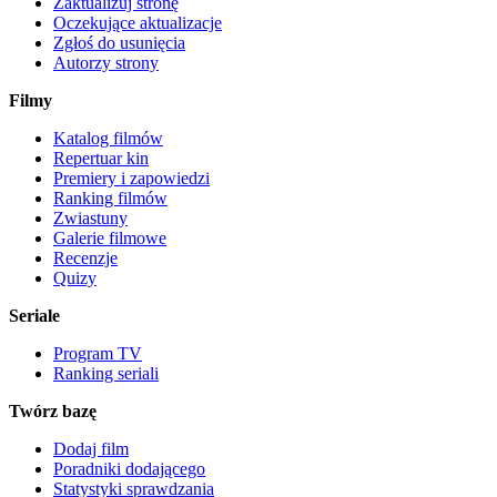
Zaktualizuj stronę
Oczekujące aktualizacje
Zgłoś do usunięcia
Autorzy strony
Filmy
Katalog filmów
Repertuar kin
Premiery i zapowiedzi
Ranking filmów
Zwiastuny
Galerie filmowe
Recenzje
Quizy
Seriale
Program TV
Ranking seriali
Twórz bazę
Dodaj film
Poradniki dodającego
Statystyki sprawdzania