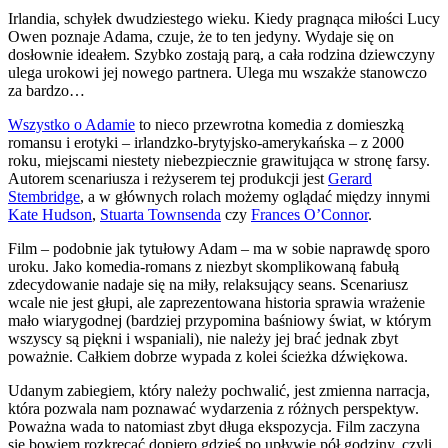
Irlandia, schyłek dwudziestego wieku. Kiedy pragnąca miłości Lucy
Owen poznaje Adama, czuje, że to ten jedyny. Wydaje się on
dosłownie ideałem. Szybko zostają parą, a cała rodzina dziewczyny
ulega urokowi jej nowego partnera. Ulega mu wszakże stanowczo
za bardzo…
Wszystko o Adamie
to nieco przewrotna komedia z domieszką
romansu i erotyki – irlandzko-brytyjsko-amerykańska – z 2000
roku, miejscami niestety niebezpiecznie grawitująca w stronę farsy.
Autorem scenariusza i reżyserem tej produkcji jest
Gerard
Stembridge
, a w głównych rolach możemy oglądać między innymi
Kate Hudson
,
Stuarta Townsenda
czy
Frances O’Connor
.
Film – podobnie jak tytułowy Adam – ma w sobie naprawdę sporo
uroku. Jako komedia-romans z niezbyt skomplikowaną fabułą
zdecydowanie nadaje się na miły, relaksujący seans. Scenariusz
wcale nie jest głupi, ale zaprezentowana historia sprawia wrażenie
mało wiarygodnej (bardziej przypomina baśniowy świat, w którym
wszyscy są piękni i wspaniali), nie należy jej brać jednak zbyt
poważnie. Całkiem dobrze wypada z kolei ścieżka dźwiękowa.
Udanym zabiegiem, który należy pochwalić, jest zmienna narracja,
która pozwala nam poznawać wydarzenia z różnych perspektyw.
Poważna wada to natomiast zbyt długa ekspozycja. Film zaczyna
się bowiem rozkręcać dopiero gdzieś po upływie pół godziny, czyli