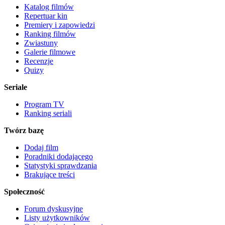
Katalog filmów
Repertuar kin
Premiery i zapowiedzi
Ranking filmów
Zwiastuny
Galerie filmowe
Recenzje
Quizy
Seriale
Program TV
Ranking seriali
Twórz bazę
Dodaj film
Poradniki dodającego
Statystyki sprawdzania
Brakujące treści
Społeczność
Forum dyskusyjne
Listy użytkowników