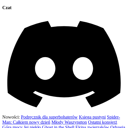
Czat
Nowości:
Podręcznik dla superbohaterów
Księga pustyni
Spider-
Man: Całkiem nowy dzień
Młody Waszyngton
Ostatni konsjerż
Góra mocy
Jej piekło
Ghost in the Shell
Ekipa zwierzaków
Odyseja