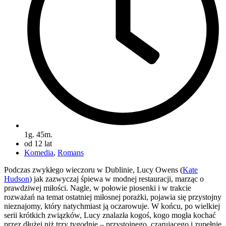
1g. 45m.
od 12 lat
Komedia
,
Romans
Podczas zwykłego wieczoru w Dublinie, Lucy Owens (
Kate
Hudson
) jak zazwyczaj śpiewa w modnej restauracji, marząc o
prawdziwej miłości. Nagle, w połowie piosenki i w trakcie
rozważań na temat ostatniej miłosnej porażki, pojawia się przystojny
nieznajomy, który natychmiast ją oczarowuje. W końcu, po wielkiej
serii krótkich związków, Lucy znalazła kogoś, kogo mogła kochać
przez dłużej niż trzy tygodnie – przystojnego, czarującego i zupełnie