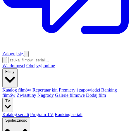
Zaloguj się
Wiadomości
Obejrzyj online
Filmy
Katalog filmów
Repertuar kin
Premiery i zapowiedzi
Ranking
filmów
Zwiastuny
Nagrody
Galerie filmowe
Dodaj film
TV
Katalog seriali
Program TV
Ranking seriali
Społeczność