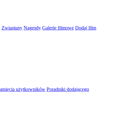
w
Zwiastuny
Nagrody
Galerie filmowe
Dodaj film
ągnięcia użytkowników
Poradniki dodającego