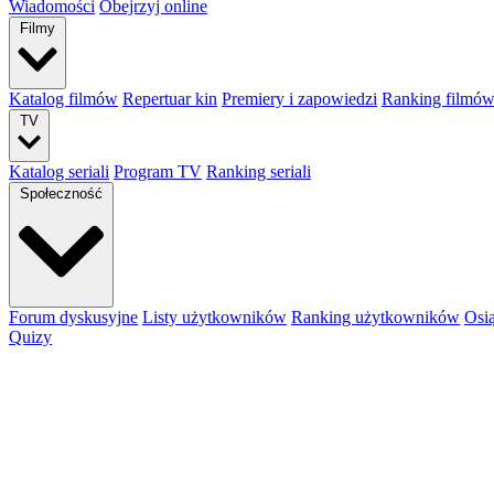
Wiadomości
Obejrzyj online
Filmy
Katalog filmów
Repertuar kin
Premiery i zapowiedzi
Ranking filmó
TV
Katalog seriali
Program TV
Ranking seriali
Społeczność
Forum dyskusyjne
Listy użytkowników
Ranking użytkowników
Osi
Quizy