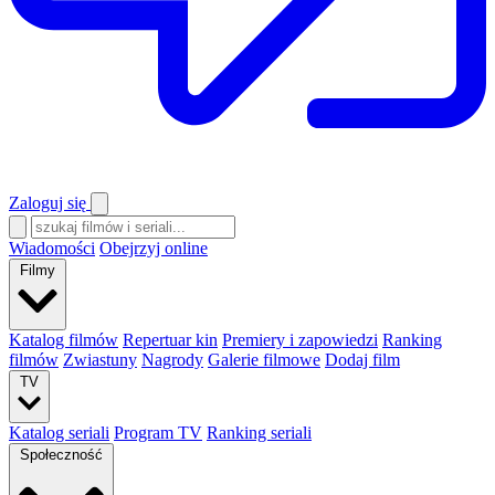
Zaloguj się
Wiadomości
Obejrzyj online
Filmy
Katalog filmów
Repertuar kin
Premiery i zapowiedzi
Ranking
filmów
Zwiastuny
Nagrody
Galerie filmowe
Dodaj film
TV
Katalog seriali
Program TV
Ranking seriali
Społeczność