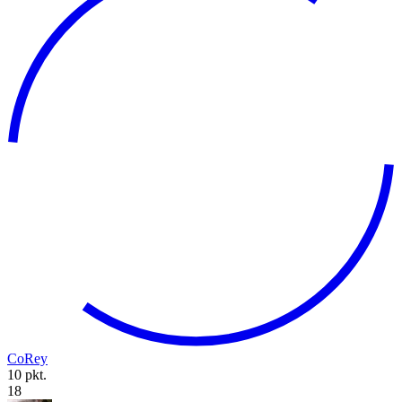
CoRey
10 pkt.
18