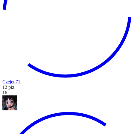
Czejen71
12 pkt.
16