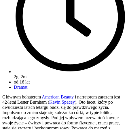
2g. 2m.
od 16 lat
Dramat
Głównym bohaterem
American Beauty
i narratorem zarazem jest
42-letni Lester Burnham (
Kevin Spacey
). Oto facet, który po
dwudziestu latach letargu budzi się do prawdziwego życia.
Impulsem do zmian staje się koleżanka córki, w typie lolitki,
rozbudzająca jego zmysły. Pod jej wpływem przewartościowuje
swoje życie – ćwiczy i powraca do formy fizycznej, rzuca pracę,
staje się szczery i bezkompromisowy. Powraca do marzeń z