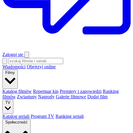
Zaloguj się
Wiadomości
Obejrzyj online
Filmy
Katalog filmów
Repertuar kin
Premiery i zapowiedzi
Ranking
filmów
Zwiastuny
Nagrody
Galerie filmowe
Dodaj film
TV
Katalog seriali
Program TV
Ranking seriali
Społeczność