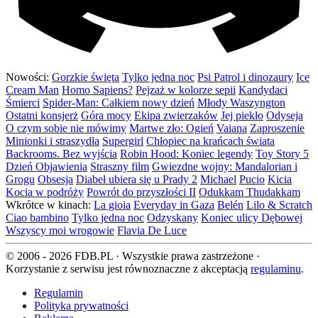
Nowości:
Gorzkie święta
Tylko jedna noc
Psi Patrol i dinozaury
Ice
Cream Man
Homo Sapiens?
Pejzaż w kolorze sepii
Kandydaci
Śmierci
Spider-Man: Całkiem nowy dzień
Młody Waszyngton
Ostatni konsjerż
Góra mocy
Ekipa zwierzaków
Jej piekło
Odyseja
O czym sobie nie mówimy
Martwe zło: Ogień
Vaiana
Zaproszenie
Minionki i straszydła
Supergirl
Chłopiec na krańcach świata
Backrooms. Bez wyjścia
Robin Hood: Koniec legendy
Toy Story 5
Dzień Objawienia
Straszny film
Gwiezdne wojny: Mandalorian i
Grogu
Obsesja
Diabeł ubiera się u Prady 2
Michael
Pucio
Kicia
Kocia w podróży
Powrót do przyszłości II
Odukkam Thudakkam
Wkrótce w kinach:
La gioia
Everyday in Gaza
Belén
Lilo & Scratch
Ciao bambino
Tylko jedna noc
Odzyskany
Koniec ulicy Dębowej
Wszyscy moi wrogowie
Flavia De Luce
© 2006 - 2026 FDB.PL · Wszystkie prawa zastrzeżone ·
Korzystanie z serwisu jest równoznaczne z akceptacją
regulaminu
.
Regulamin
Polityka prywatności