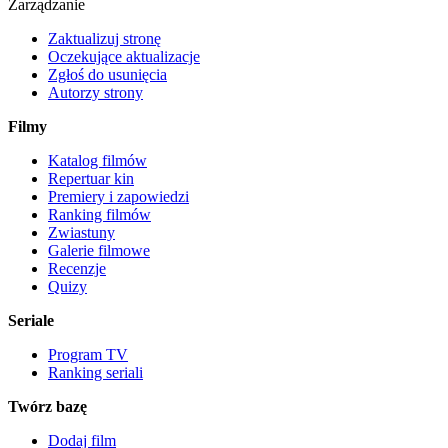
Zarządzanie
Zaktualizuj stronę
Oczekujące aktualizacje
Zgłoś do usunięcia
Autorzy strony
Filmy
Katalog filmów
Repertuar kin
Premiery i zapowiedzi
Ranking filmów
Zwiastuny
Galerie filmowe
Recenzje
Quizy
Seriale
Program TV
Ranking seriali
Twórz bazę
Dodaj film