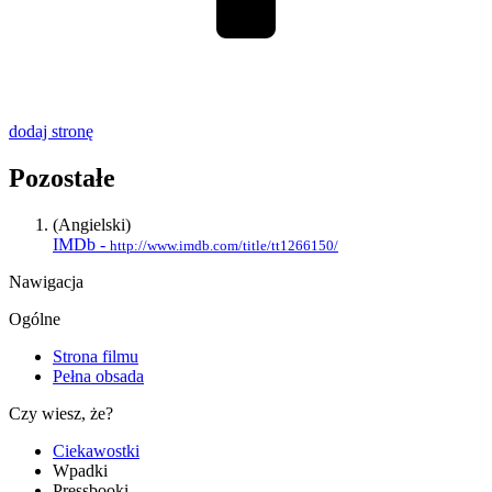
dodaj stronę
Pozostałe
(Angielski)
IMDb -
http://www.imdb.com/title/tt1266150/
Nawigacja
Ogólne
Strona filmu
Pełna obsada
Czy wiesz, że?
Ciekawostki
Wpadki
Pressbooki