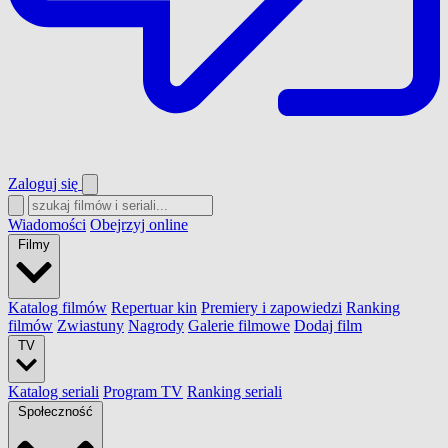
Zaloguj się
Wiadomości
Obejrzyj online
Filmy
Katalog filmów
Repertuar kin
Premiery i zapowiedzi
Ranking
filmów
Zwiastuny
Nagrody
Galerie filmowe
Dodaj film
TV
Katalog seriali
Program TV
Ranking seriali
Społeczność