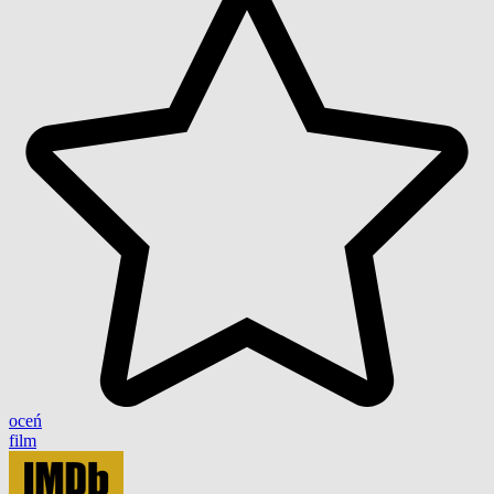
oceń
film