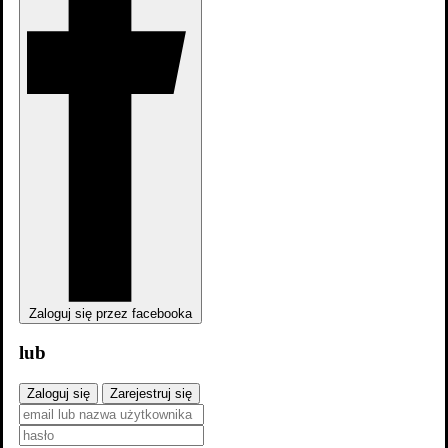
Andrzej Kopiczyński
,
Irena Jarocka
Zaloguj się przez facebooka
lub
Agnieszka Fitkau-Perepeczko
,
Andrzej Kopiczyński
Zaloguj się
Zarejestruj się