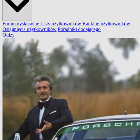
Forum dyskusyjne
Listy użytkowników
Ranking użytkowników
Osiągnięcia użytkowników
Poradniki dodającego
Quizy