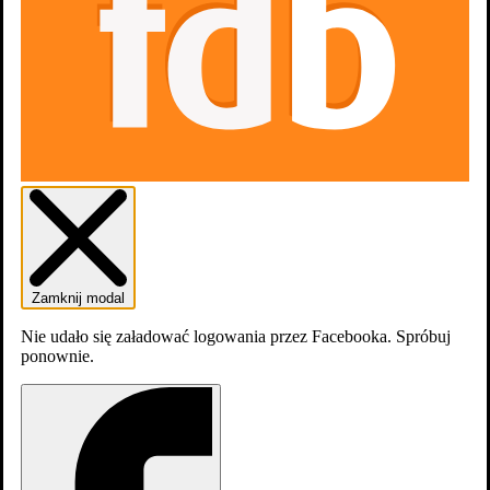
Agnieszka Fitkau-Perepeczko
,
Andrzej Kopiczyński
,
Janusz
Kłosiński
Zamknij modal
Nie udało się załadować logowania przez Facebooka. Spróbuj
ponownie.
Irena Jarocka
,
Andrzej Kopiczyński