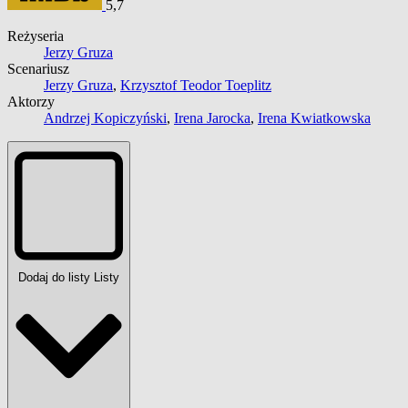
5,7
Reżyseria
Jerzy Gruza
Scenariusz
Jerzy Gruza
,
Krzysztof Teodor Toeplitz
Aktorzy
Andrzej Kopiczyński
,
Irena Jarocka
,
Irena Kwiatkowska
Dodaj do listy
Listy