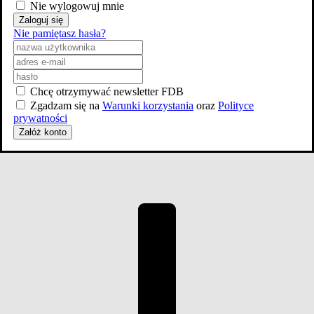
Nie wylogowuj mnie
Zaloguj się
Nie pamiętasz hasła?
Chcę otrzymywać newsletter FDB
Irena Jarocka
Zgadzam się na
Warunki korzystania
oraz
Polityce
prywatności
Obsada
Załóż konto