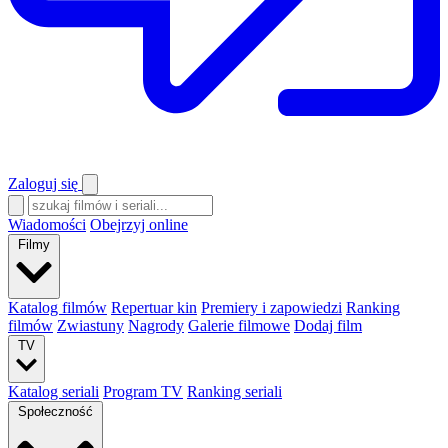
Zaloguj się
Wiadomości
Obejrzyj online
Filmy
Katalog filmów
Repertuar kin
Premiery i zapowiedzi
Ranking
filmów
Zwiastuny
Nagrody
Galerie filmowe
Dodaj film
TV
Katalog seriali
Program TV
Ranking seriali
Społeczność