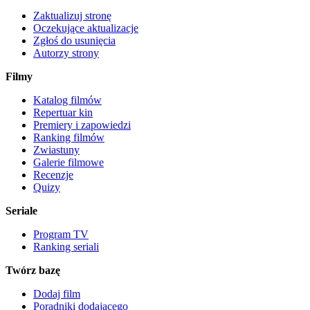
Zaktualizuj stronę
Oczekujące aktualizacje
Zgłoś do usunięcia
Autorzy strony
Filmy
Katalog filmów
Repertuar kin
Premiery i zapowiedzi
Ranking filmów
Zwiastuny
Galerie filmowe
Recenzje
Quizy
Seriale
Program TV
Ranking seriali
Twórz bazę
Dodaj film
Poradniki dodającego