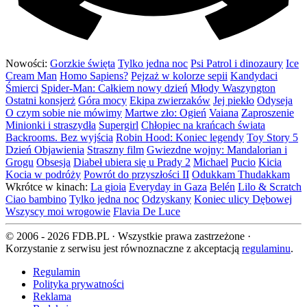
Nowości:
Gorzkie święta
Tylko jedna noc
Psi Patrol i dinozaury
Ice
Cream Man
Homo Sapiens?
Pejzaż w kolorze sepii
Kandydaci
Śmierci
Spider-Man: Całkiem nowy dzień
Młody Waszyngton
Ostatni konsjerż
Góra mocy
Ekipa zwierzaków
Jej piekło
Odyseja
O czym sobie nie mówimy
Martwe zło: Ogień
Vaiana
Zaproszenie
Minionki i straszydła
Supergirl
Chłopiec na krańcach świata
Backrooms. Bez wyjścia
Robin Hood: Koniec legendy
Toy Story 5
Dzień Objawienia
Straszny film
Gwiezdne wojny: Mandalorian i
Grogu
Obsesja
Diabeł ubiera się u Prady 2
Michael
Pucio
Kicia
Kocia w podróży
Powrót do przyszłości II
Odukkam Thudakkam
Wkrótce w kinach:
La gioia
Everyday in Gaza
Belén
Lilo & Scratch
Ciao bambino
Tylko jedna noc
Odzyskany
Koniec ulicy Dębowej
Wszyscy moi wrogowie
Flavia De Luce
© 2006 - 2026 FDB.PL · Wszystkie prawa zastrzeżone ·
Korzystanie z serwisu jest równoznaczne z akceptacją
regulaminu
.
Regulamin
Polityka prywatności
Reklama