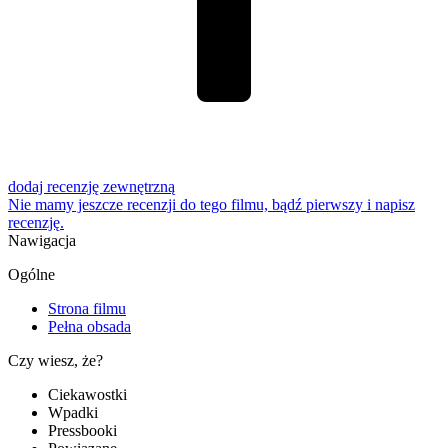
dodaj recenzję zewnętrzną
Nie mamy jeszcze recenzji do tego filmu, bądź pierwszy i
napisz
recenzję
.
Nawigacja
Ogólne
Strona filmu
Pełna obsada
Czy wiesz, że?
Ciekawostki
Wpadki
Pressbooki