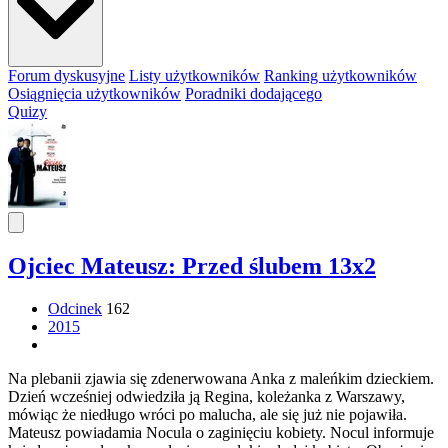
Forum dyskusyjne
Listy użytkowników
Ranking użytkowników
Osiągnięcia użytkowników
Poradniki dodającego
Quizy
Ojciec Mateusz: Przed ślubem 13x2
Odcinek
162
2015
Na plebanii zjawia się zdenerwowana Anka z maleńkim dzieckiem.
Dzień wcześniej odwiedziła ją Regina, koleżanka z Warszawy,
mówiąc że niedługo wróci po malucha, ale się już nie pojawiła.
Mateusz powiadamia Nocula o zaginięciu kobiety. Nocul informuje