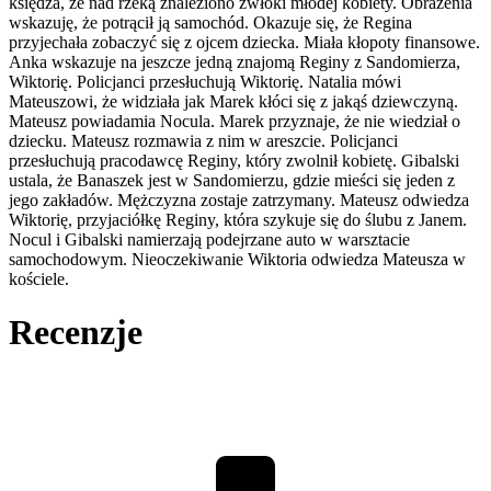
księdza, że nad rzeką znaleziono zwłoki młodej kobiety. Obrażenia
wskazuję, że potrącił ją samochód. Okazuje się, że Regina
przyjechała zobaczyć się z ojcem dziecka. Miała kłopoty finansowe.
Anka wskazuje na jeszcze jedną znajomą Reginy z Sandomierza,
Wiktorię. Policjanci przesłuchują Wiktorię. Natalia mówi
Mateuszowi, że widziała jak Marek kłóci się z jakąś dziewczyną.
Mateusz powiadamia Nocula. Marek przyznaje, że nie wiedział o
dziecku. Mateusz rozmawia z nim w areszcie. Policjanci
przesłuchują pracodawcę Reginy, który zwolnił kobietę. Gibalski
ustala, że Banaszek jest w Sandomierzu, gdzie mieści się jeden z
jego zakładów. Mężczyzna zostaje zatrzymany. Mateusz odwiedza
Wiktorię, przyjaciółkę Reginy, która szykuje się do ślubu z Janem.
Nocul i Gibalski namierzają podejrzane auto w warsztacie
samochodowym. Nieoczekiwanie Wiktoria odwiedza Mateusza w
kościele.
Recenzje