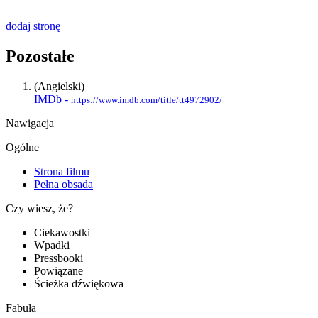
dodaj stronę
Pozostałe
(Angielski)
IMDb -
https://www.imdb.com/title/tt4972902/
Nawigacja
Ogólne
Strona filmu
Pełna obsada
Czy wiesz, że?
Ciekawostki
Wpadki
Pressbooki
Powiązane
Ścieżka dźwiękowa
Fabuła