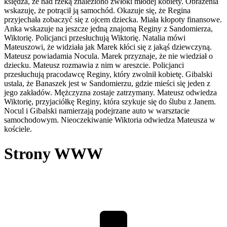
księdza, że nad rzeką znaleziono zwłoki młodej kobiety. Obrażenia
wskazuję, że potrącił ją samochód. Okazuje się, że Regina
przyjechała zobaczyć się z ojcem dziecka. Miała kłopoty finansowe.
Anka wskazuje na jeszcze jedną znajomą Reginy z Sandomierza,
Wiktorię. Policjanci przesłuchują Wiktorię. Natalia mówi
Mateuszowi, że widziała jak Marek kłóci się z jakąś dziewczyną.
Mateusz powiadamia Nocula. Marek przyznaje, że nie wiedział o
dziecku. Mateusz rozmawia z nim w areszcie. Policjanci
przesłuchują pracodawcę Reginy, który zwolnił kobietę. Gibalski
ustala, że Banaszek jest w Sandomierzu, gdzie mieści się jeden z
jego zakładów. Mężczyzna zostaje zatrzymany. Mateusz odwiedza
Wiktorię, przyjaciółkę Reginy, która szykuje się do ślubu z Janem.
Nocul i Gibalski namierzają podejrzane auto w warsztacie
samochodowym. Nieoczekiwanie Wiktoria odwiedza Mateusza w
kościele.
Strony WWW