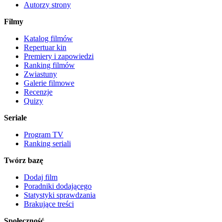
Autorzy strony
Filmy
Katalog filmów
Repertuar kin
Premiery i zapowiedzi
Ranking filmów
Zwiastuny
Galerie filmowe
Recenzje
Quizy
Seriale
Program TV
Ranking seriali
Twórz bazę
Dodaj film
Poradniki dodającego
Statystyki sprawdzania
Brakujące treści
Społeczność