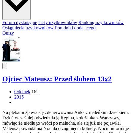
Forum dyskusyjne
Listy użytkowników
Ranking użytkowników
Osiągnięcia użytkowników
Poradniki dodającego
Quizy
Ojciec Mateusz: Przed ślubem 13x2
Odcinek
162
2015
Na plebanii zjawia się zdenerwowana Anka z maleńkim dzieckiem.
Dzień wcześniej odwiedziła ją Regina, koleżanka z Warszawy,
mówiąc że niedługo wróci po malucha, ale się już nie pojawiła.
Mateusz powiadamia Nocula o zaginięciu kobiety. Nocul informuje