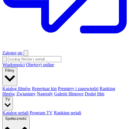
Zaloguj się
Wiadomości
Obejrzyj online
Filmy
Katalog filmów
Repertuar kin
Premiery i zapowiedzi
Ranking
filmów
Zwiastuny
Nagrody
Galerie filmowe
Dodaj film
TV
Katalog seriali
Program TV
Ranking seriali
Społeczność