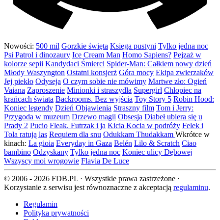
Nowości:
500 mil
Gorzkie święta
Księga pustyni
Tylko jedna noc
Psi Patrol i dinozaury
Ice Cream Man
Homo Sapiens?
Pejzaż w
kolorze sepii
Kandydaci Śmierci
Spider-Man: Całkiem nowy dzień
Młody Waszyngton
Ostatni konsjerż
Góra mocy
Ekipa zwierzaków
Jej piekło
Odyseja
O czym sobie nie mówimy
Martwe zło: Ogień
Vaiana
Zaproszenie
Minionki i straszydła
Supergirl
Chłopiec na
krańcach świata
Backrooms. Bez wyjścia
Toy Story 5
Robin Hood:
Koniec legendy
Dzień Objawienia
Straszny film
Tom i Jerry:
Przygoda w muzeum
Drzewo magii
Obsesja
Diabeł ubiera się u
Prady 2
Pucio
Fleak. Futrzak i ja
Kicia Kocia w podróży
Felek i
Tola ratują las
Requiem dla snu
Odukkam Thudakkam
Wkrótce w
kinach:
La gioia
Everyday in Gaza
Belén
Lilo & Scratch
Ciao
bambino
Odzyskany
Tylko jedna noc
Koniec ulicy Dębowej
Wszyscy moi wrogowie
Flavia De Luce
© 2006 - 2026 FDB.PL · Wszystkie prawa zastrzeżone ·
Korzystanie z serwisu jest równoznaczne z akceptacją
regulaminu
.
Regulamin
Polityka prywatności