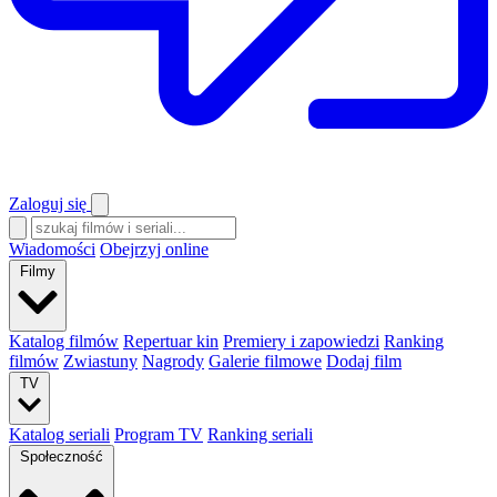
Zaloguj się
Wiadomości
Obejrzyj online
Filmy
Katalog filmów
Repertuar kin
Premiery i zapowiedzi
Ranking
filmów
Zwiastuny
Nagrody
Galerie filmowe
Dodaj film
TV
Katalog seriali
Program TV
Ranking seriali
Społeczność