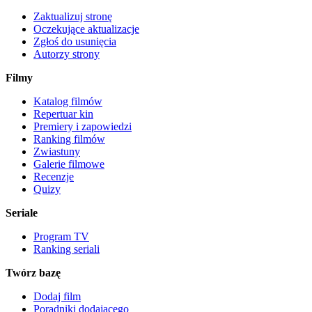
Zaktualizuj stronę
Oczekujące aktualizacje
Zgłoś do usunięcia
Autorzy strony
Filmy
Katalog filmów
Repertuar kin
Premiery i zapowiedzi
Ranking filmów
Zwiastuny
Galerie filmowe
Recenzje
Quizy
Seriale
Program TV
Ranking seriali
Twórz bazę
Dodaj film
Poradniki dodającego