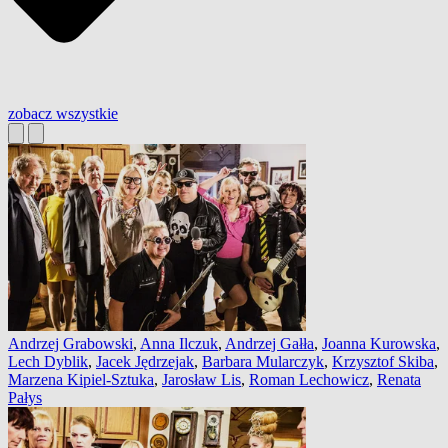
zobacz wszystkie
Andrzej Grabowski
,
Anna Ilczuk
,
Andrzej Gałła
,
Joanna Kurowska
,
Lech Dyblik
,
Jacek Jędrzejak
,
Barbara Mularczyk
,
Krzysztof Skiba
,
Marzena Kipiel-Sztuka
,
Jarosław Lis
,
Roman Lechowicz
,
Renata
Pałys