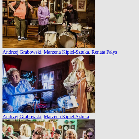
Andrzej Grabowski
,
Marzena Kipiel-Sztuka
,
Renata Pałys
Andrzej Grabowski
,
Marzena Kipiel-Sztuka