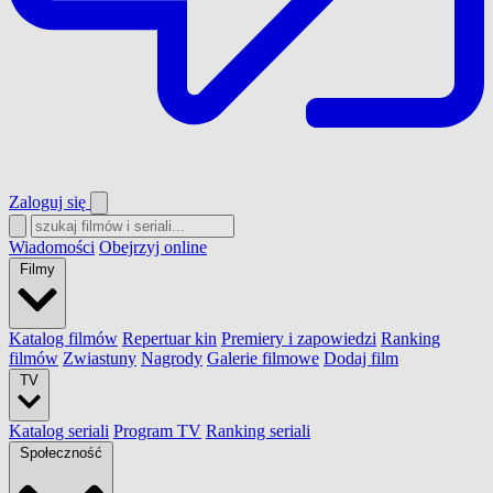
Zaloguj się
Wiadomości
Obejrzyj online
Filmy
Katalog filmów
Repertuar kin
Premiery i zapowiedzi
Ranking
filmów
Zwiastuny
Nagrody
Galerie filmowe
Dodaj film
TV
Katalog seriali
Program TV
Ranking seriali
Społeczność