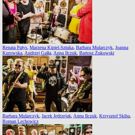
Renata Pałys
,
Marzena Kipiel-Sztuka
,
Barbara Mularczyk
,
Joanna
Kurowska
,
Andrzej Gałła
,
Anna Ilczuk
,
Bartosz Żukowski
Barbara Mularczyk
,
Jacek Jędrzejak
,
Anna Ilczuk
,
Krzysztof Skiba
,
Roman Lechowicz