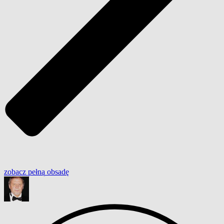
zobacz
pełną
obsadę