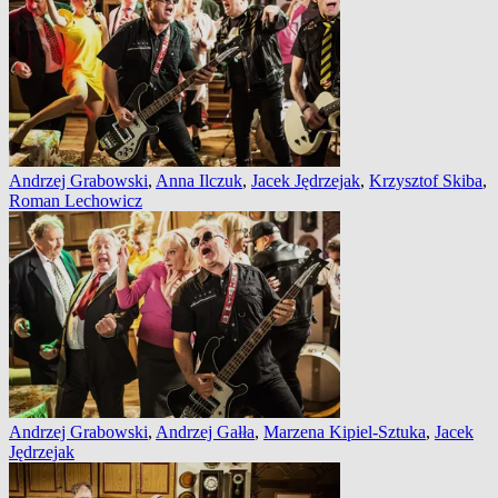
Andrzej Grabowski
,
Anna Ilczuk
,
Jacek Jędrzejak
,
Krzysztof Skiba
,
Roman Lechowicz
Andrzej Grabowski
,
Andrzej Gałła
,
Marzena Kipiel-Sztuka
,
Jacek
Jędrzejak