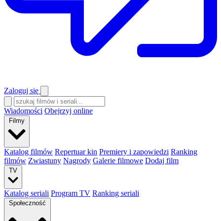
Zaloguj się
Wiadomości
Obejrzyj online
Filmy
Katalog filmów
Repertuar kin
Premiery i zapowiedzi
Ranking
filmów
Zwiastuny
Nagrody
Galerie filmowe
Dodaj film
TV
Katalog seriali
Program TV
Ranking seriali
Społeczność