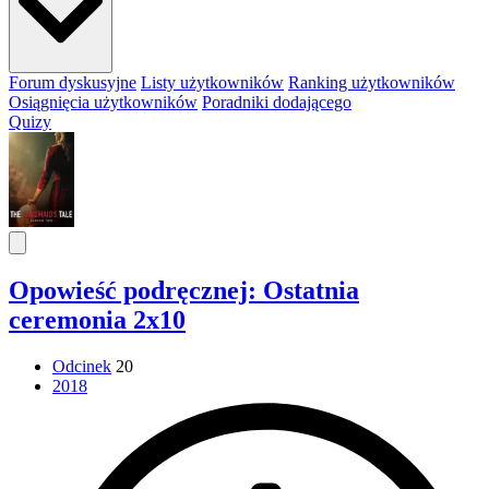
Forum dyskusyjne
Listy użytkowników
Ranking użytkowników
Osiągnięcia użytkowników
Poradniki dodającego
Quizy
Opowieść podręcznej: Ostatnia
ceremonia 2x10
Odcinek
20
2018