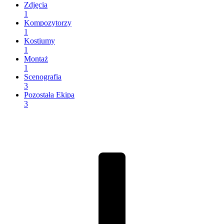
Zdjęcia
1
Kompozytorzy
1
Kostiumy
1
Montaż
1
Scenografia
3
Pozostała Ekipa
3