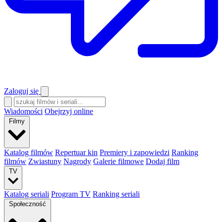
Zaloguj się
Wiadomości
Obejrzyj online
Filmy
Katalog filmów
Repertuar kin
Premiery i zapowiedzi
Ranking
filmów
Zwiastuny
Nagrody
Galerie filmowe
Dodaj film
TV
Katalog seriali
Program TV
Ranking seriali
Społeczność