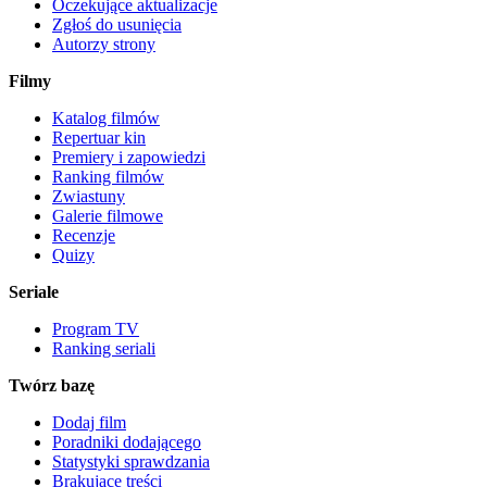
Oczekujące aktualizacje
Zgłoś do usunięcia
Autorzy strony
Filmy
Katalog filmów
Repertuar kin
Premiery i zapowiedzi
Ranking filmów
Zwiastuny
Galerie filmowe
Recenzje
Quizy
Seriale
Program TV
Ranking seriali
Twórz bazę
Dodaj film
Poradniki dodającego
Statystyki sprawdzania
Brakujące treści