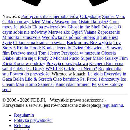
Nowości:
Podręcznik dla superbohaterów
Odzyskany
Spider-Man:
Całkiem nowy dzień
Młody Waszyngton
Ostatni konsjerż
Góra
mocy
Jej piekło
Ekipa zwierzaków
Ghost in the Shell
Odyseja
O
czym sobie nie mówimy
Martwe zło: Ogień
Vaiana
Zaproszenie
Minionki i straszydła
Wędrówka na północ
Supergirl
Takie jest
życie
Chłopiec na krańcach świata
Backrooms. Bez wyjścia
Toy
Story 5
Robin Hood: Koniec legendy
Dzień Objawienia
Straszny
film
Drzewo magii
Tom i Jerry: Przygoda w muzeum
Obsesja
Diabeł ubiera się u Prady 2
Michael
Pucio
Super Mario Galaxy Film
Kicia Kocia w podróży
Pozycja obowiązkowa
Kacper i Emma na
safari
Gdzie jest Dory?
WALL·E
Gdzie jest Nemo?
Requiem dla
snu
Powrót do przyszłości
Wkrótce w kinach:
La gioia
Everyday in
Gaza
Belén
Lilo & Scratch
Ciao bambino
Psi Patrol i dinozaury
Ice
Cream Man
Homo Sapiens?
Kandydaci Śmierci
Pejzaż w kolorze
sepii
© 2006 - 2026 FDB.PL · Wszystkie prawa zastrzeżone ·
Korzystanie z serwisu jest równoznaczne z akceptacją
regulaminu
.
Regulamin
Polityka prywatności
Reklama