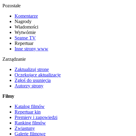
Pozostałe
Komentarze
Nagrody
Wiadomości
Wytwórnie
Seanse TV
Repertuar
Inne strony www
Zarządzanie
Zaktualizuj stronę
Oczekujące aktualizacje
Zgłoś do usunięcia
Autorzy strony
Filmy
Katalog filmów
Repertuar kin
Premiery i zapowiedzi
Ranking filmów
Zwiastuny
Galerie filmowe