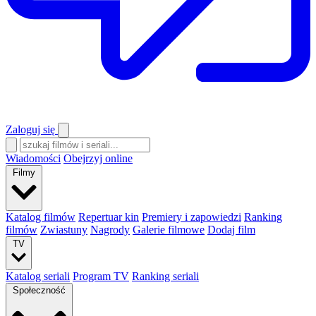
Zaloguj się
Wiadomości
Obejrzyj online
Filmy
Katalog filmów
Repertuar kin
Premiery i zapowiedzi
Ranking
filmów
Zwiastuny
Nagrody
Galerie filmowe
Dodaj film
TV
Katalog seriali
Program TV
Ranking seriali
Społeczność