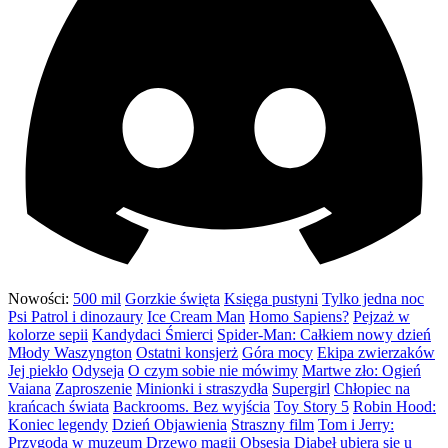
Nowości:
500 mil
Gorzkie święta
Księga pustyni
Tylko jedna noc
Psi Patrol i dinozaury
Ice Cream Man
Homo Sapiens?
Pejzaż w
kolorze sepii
Kandydaci Śmierci
Spider-Man: Całkiem nowy dzień
Młody Waszyngton
Ostatni konsjerż
Góra mocy
Ekipa zwierzaków
Jej piekło
Odyseja
O czym sobie nie mówimy
Martwe zło: Ogień
Vaiana
Zaproszenie
Minionki i straszydła
Supergirl
Chłopiec na
krańcach świata
Backrooms. Bez wyjścia
Toy Story 5
Robin Hood:
Koniec legendy
Dzień Objawienia
Straszny film
Tom i Jerry:
Przygoda w muzeum
Drzewo magii
Obsesja
Diabeł ubiera się u