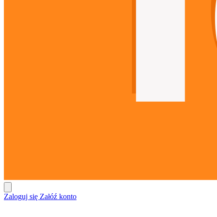
Zaloguj się
Załóź konto