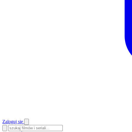
Zaloguj się