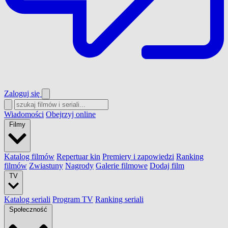
Zaloguj się
Wiadomości
Obejrzyj online
Filmy
Katalog filmów
Repertuar kin
Premiery i zapowiedzi
Ranking
filmów
Zwiastuny
Nagrody
Galerie filmowe
Dodaj film
TV
Katalog seriali
Program TV
Ranking seriali
Społeczność