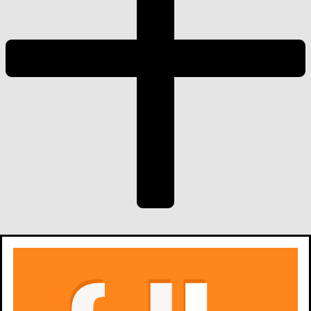
dodaj
obsadę