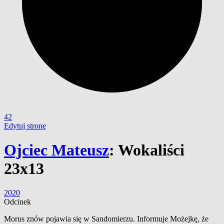
42
Edytuj stronę
Ojciec Mateusz
:
Wokaliści
23x13
2020
Odcinek
Morus znów pojawia się w Sandomierzu. Informuje Możejkę, że