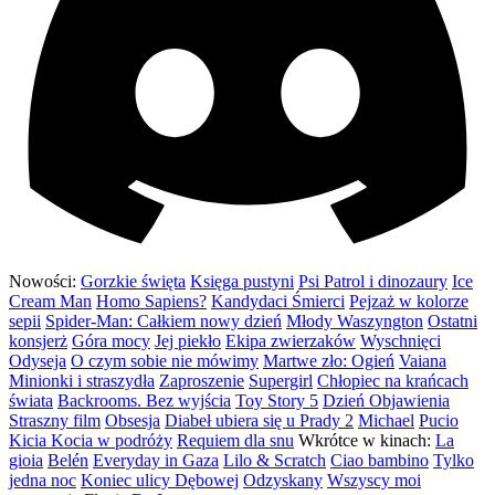
Nowości:
Gorzkie święta
Księga pustyni
Psi Patrol i dinozaury
Ice
Cream Man
Homo Sapiens?
Kandydaci Śmierci
Pejzaż w kolorze
sepii
Spider-Man: Całkiem nowy dzień
Młody Waszyngton
Ostatni
konsjerż
Góra mocy
Jej piekło
Ekipa zwierzaków
Wyschnięci
Odyseja
O czym sobie nie mówimy
Martwe zło: Ogień
Vaiana
Minionki i straszydła
Zaproszenie
Supergirl
Chłopiec na krańcach
świata
Backrooms. Bez wyjścia
Toy Story 5
Dzień Objawienia
Straszny film
Obsesja
Diabeł ubiera się u Prady 2
Michael
Pucio
Kicia Kocia w podróży
Requiem dla snu
Wkrótce w kinach:
La
gioia
Belén
Everyday in Gaza
Lilo & Scratch
Ciao bambino
Tylko
jedna noc
Koniec ulicy Dębowej
Odzyskany
Wszyscy moi