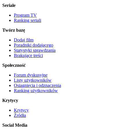
Seriale
Program TV
Ranking seriali
Twórz bazę
Dodaj film
Poradniki dodającego
Statystyki sprawdzania
Brakujące treści
Społeczność
Forum dyskusyjne
Listy użytkowników
Osiągnięcia i odznaczenia
Ranking użytkowników
Krytycy
Krytycy
Źródła
Social Media