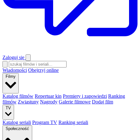
Zaloguj się
Wiadomości
Obejrzyj online
Filmy
Katalog filmów
Repertuar kin
Premiery i zapowiedzi
Ranking
filmów
Zwiastuny
Nagrody
Galerie filmowe
Dodaj film
TV
Katalog seriali
Program TV
Ranking seriali
Społeczność