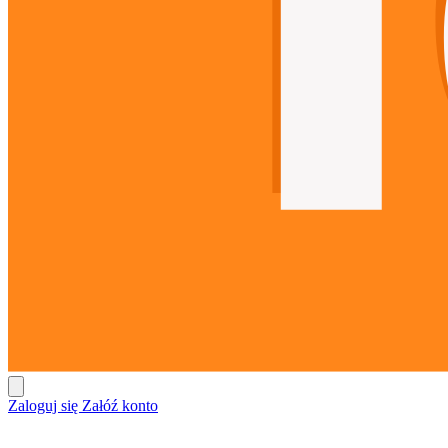
Zaloguj się
Załóź konto