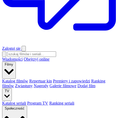
Zaloguj się
Wiadomości
Obejrzyj online
Filmy
Katalog filmów
Repertuar kin
Premiery i zapowiedzi
Ranking
filmów
Zwiastuny
Nagrody
Galerie filmowe
Dodaj film
TV
Katalog seriali
Program TV
Ranking seriali
Społeczność