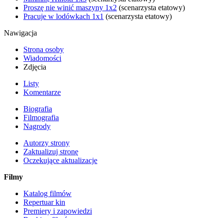
Proszę nie winić maszyny 1x2
(scenarzysta etatowy)
Pracuje w lodówkach 1x1
(scenarzysta etatowy)
Nawigacja
Strona osoby
Wiadomości
Zdjęcia
Listy
Komentarze
Biografia
Filmografia
Nagrody
Autorzy strony
Zaktualizuj stronę
Oczekujące aktualizacje
Filmy
Katalog filmów
Repertuar kin
Premiery i zapowiedzi