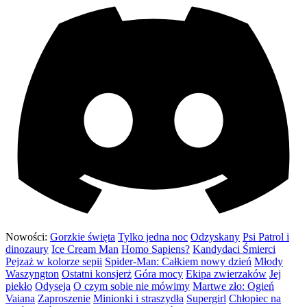
Nowości:
Gorzkie święta
Tylko jedna noc
Odzyskany
Psi Patrol i
dinozaury
Ice Cream Man
Homo Sapiens?
Kandydaci Śmierci
Pejzaż w kolorze sepii
Spider-Man: Całkiem nowy dzień
Młody
Waszyngton
Ostatni konsjerż
Góra mocy
Ekipa zwierzaków
Jej
piekło
Odyseja
O czym sobie nie mówimy
Martwe zło: Ogień
Vaiana
Zaproszenie
Minionki i straszydła
Supergirl
Chłopiec na