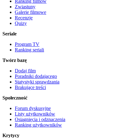
Ranking filmów
Zwiastuny
Galerie filmowe
Recenzje
Quizy
Seriale
Program TV
Ranking seriali
Twórz bazę
Dodaj film
Poradniki dodającego
Statystyki sprawdzania
Brakujące treści
Społeczność
Forum dyskusyjne
Listy użytkowników
Osiągnięcia i odznaczenia
Ranking użytkowników
Krytycy