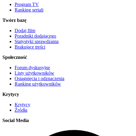
Program TV
Ranking seriali
Twórz bazę
Dodaj film
Poradniki dodającego
Statystyki sprawdzania
Brakujące treści
Społeczność
Forum dyskusyjne
Listy użytkowników
Osiągnięcia i odznaczenia
Ranking użytkowników
Krytycy
Krytycy
Źródła
Social Media