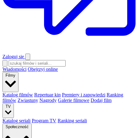
Zaloguj się
Wiadomości
Obejrzyj online
Filmy
Katalog filmów
Repertuar kin
Premiery i zapowiedzi
Ranking
filmów
Zwiastuny
Nagrody
Galerie filmowe
Dodaj film
TV
Katalog seriali
Program TV
Ranking seriali
Społeczność