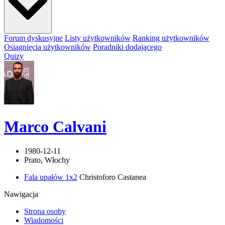
Forum dyskusyjne
Listy użytkowników
Ranking użytkowników
Osiągnięcia użytkowników
Poradniki dodającego
Quizy
Marco Calvani
1980-12-11
Prato, Włochy
Fala upałów 1x2
Christoforo Castanea
Nawigacja
Strona osoby
Wiadomości