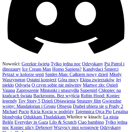
Nowości:
Gorzkie święta
Tylko jedna noc
Odzyskany
Psi Patrol i
dinozaury
Ice Cream Man
Homo Sapiens?
Kandydaci Śmierci
Pejzaż w kolorze sepii
Spider-Man: Całkiem nowy dzień
Młody
Waszyngton
Ostatni konsjerż
Góra mocy
Ekipa zwierzaków
Jej
piekło
Odyseja
O czym sobie nie mówimy
Martwe zło: Ogień
Vaiana
Zaproszenie
Minionki i straszydła
Supergirl
Chłopiec na
krańcach świata
Backrooms. Bez wyjścia
Robin Hood: Koniec
legendy
Toy Story 5
Dzień Objawienia
Straszny film
Gwiezdne
wojny: Mandalorian i Grogu
Obsesja
Diabeł ubiera się u Prady 2
Michael
Pucio
Kicia Kocia w podróży
Tajemnica Ojca Pio
Legalna
blondynka
Odukkam Thudakkam
Wkrótce w kinach:
La gioia
Belén
Everyday in Gaza
Lilo & Scratch
Ciao bambino
Tylko jedna
noc
Koniec ulicy Dębowej
Wszyscy moi wrogowie
Odzyskany