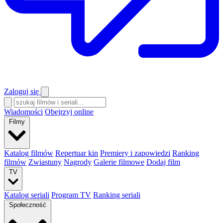
Zaloguj się
Wiadomości
Obejrzyj online
Filmy
Katalog filmów
Repertuar kin
Premiery i zapowiedzi
Ranking
filmów
Zwiastuny
Nagrody
Galerie filmowe
Dodaj film
TV
Katalog seriali
Program TV
Ranking seriali
Społeczność