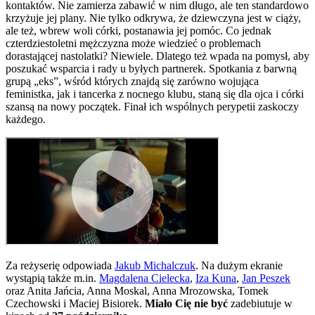
kontaktów. Nie zamierza zabawić w nim długo, ale ten standardowo
krzyżuje jej plany. Nie tylko odkrywa, że dziewczyna jest w ciąży,
ale też, wbrew woli córki, postanawia jej pomóc. Co jednak
czterdziestoletni mężczyzna może wiedzieć o problemach
dorastającej nastolatki? Niewiele. Dlatego też wpada na pomysł, aby
poszukać wsparcia i rady u byłych partnerek. Spotkania z barwną
grupą „eks”, wśród których znajdą się zarówno wojująca
feministka, jak i tancerka z nocnego klubu, staną się dla ojca i córki
szansą na nowy początek. Finał ich wspólnych perypetii zaskoczy
każdego.
Za reżyserię odpowiada
Jakub Michalczuk
. Na dużym ekranie
wystąpią także m.in.
Magdalena Cielecka
,
Iza Kuna
,
Jan Peszek
oraz Anita Jańcia, Anna Moskal, Anna Mrozowska, Tomek
Czechowski i Maciej Bisiorek.
Miało Cię nie być
zadebiutuje w