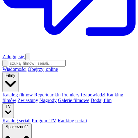
Zaloguj się
Wiadomości
Obejrzyj online
Filmy
Katalog filmów
Repertuar kin
Premiery i zapowiedzi
Ranking
filmów
Zwiastuny
Nagrody
Galerie filmowe
Dodaj film
TV
Katalog seriali
Program TV
Ranking seriali
Społeczność