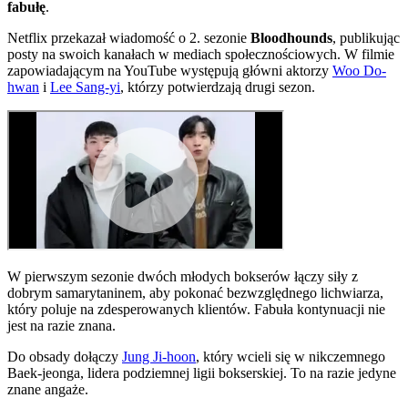
fabułę
.
Netflix przekazał wiadomość o 2. sezonie
Bloodhounds
, publikując
posty na swoich kanałach w mediach społecznościowych. W filmie
zapowiadającym na YouTube występują główni aktorzy
Woo Do-
hwan
i
Lee Sang-yi
, którzy potwierdzają drugi sezon.
W pierwszym sezonie dwóch młodych bokserów łączy siły z
dobrym samarytaninem, aby pokonać bezwzględnego lichwiarza,
który poluje na zdesperowanych klientów. Fabuła kontynuacji nie
jest na razie znana.
Do obsady dołączy
Jung Ji-hoon
, który wcieli się w nikczemnego
Baek-jeonga, lidera podziemnej ligii bokserskiej. To na razie jedyne
znane angaże.