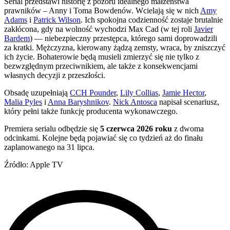
Serial przedstawi historię z pozoru idealnego małżeństwa
prawników – Anny i Toma Bowdenów. Wcielają się w nich
Amy
Adams
i
Patrick Wilson
. Ich spokojna codzienność zostaje brutalnie
zakłócona, gdy na wolność wychodzi Max Cad (w tej roli
Javier
Bardem
) — niebezpieczny przestępca, którego sami doprowadzili
za kratki. Mężczyzna, kierowany żądzą zemsty, wraca, by zniszczyć
ich życie. Bohaterowie będą musieli zmierzyć się nie tylko z
bezwzględnym przeciwnikiem, ale także z konsekwencjami
własnych decyzji z przeszłości.
Obsadę uzupełniają
CCH Pounder
,
Lily Collias
,
Jamie Hector
,
Malia Pyles
i
Anna Baryshnikov
.
Nick Antosca
napisał scenariusz,
który pełni także funkcję producenta wykonawczego.
Premiera serialu odbędzie się
5 czerwca 2026 roku
z dwoma
odcinkami. Kolejne będą pojawiać się co tydzień aż do finału
zaplanowanego na 31 lipca.
Źródło: Apple TV