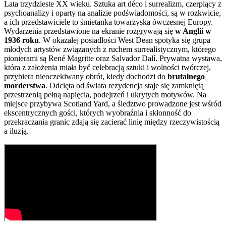
Lata trzydzieste XX wieku. Sztuka art déco i surrealizm, czerpiący z
psychoanalizy i oparty na analizie podświadomości, są w rozkwicie,
a ich przedstawiciele to śmietanka towarzyska ówczesnej Europy.
Wydarzenia przedstawione na ekranie rozgrywają się
w Anglii w
1936 roku
. W okazałej posiadłości West Dean spotyka się grupa
młodych artystów związanych z ruchem surrealistycznym, którego
pionierami są René Magritte oraz Salvador Dalí. Prywatna wystawa,
która z założenia miała być celebracją sztuki i wolności twórczej,
przybiera nieoczekiwany obrót, kiedy dochodzi do
brutalnego
morderstwa
. Odcięta od świata rezydencja staje się zamkniętą
przestrzenią pełną napięcia, podejrzeń i ukrytych motywów. Na
miejsce przybywa Scotland Yard, a śledztwo prowadzone jest wśród
ekscentrycznych gości, których wyobraźnia i skłonność do
przekraczania granic zdają się zacierać linię między rzeczywistością
a iluzją.