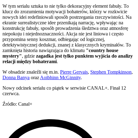
W tym serialu sztuka to nie tylko dekoracyjny element fabuły. To
klucz do zrozumienia motywacji bohaterów, którzy w rozkwicie
nowych idei redefiniowali sposób postrzegania rzeczywistości. Na
ekranie surrealistyczne idee przenikają narrację, wpływając na
konstrukcję fabuły, sposób prowadzenia śledztwa oraz atmosferę
niepokoju i niejednoznaczności. Akcja nie jest liniowa i często
przypomina senny koszmar, odbiegając od logicznej,
detektywistycznej dedukcji, znanej z klasycznych kryminałów. To
zamknięta historia nawiązująca do klimatu
"country house
mystery"
, gdzie
zagadka jest tylko punktem wyjścia do analizy
relacji między bohaterami
.
W obsadzie znaleźli się m.in.
Pierre Gervais
,
Stephen Tompkinson
,
Donna Banya
oraz
Aoibhinn McGinnity
.
Nowy odcinek serialu co piątek w serwisie CANAL+. Finał 12
czerwca.
Źródło: Canal+