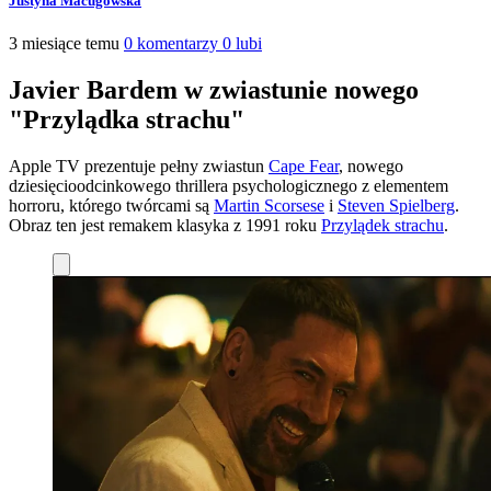
Justyna Macugowska
3 miesiące temu
0 komentarzy
0 lubi
Javier Bardem w zwiastunie nowego
"Przylądka strachu"
Apple TV prezentuje pełny zwiastun
Cape Fear
, nowego
dziesięcioodcinkowego thrillera psychologicznego z elementem
horroru, którego twórcami są
Martin Scorsese
i
Steven Spielberg
.
Obraz ten jest remakem klasyka z 1991 roku
Przylądek strachu
.