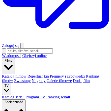
Zaloguj się
Wiadomości
Obejrzyj online
Filmy
Katalog filmów
Repertuar kin
Premiery i zapowiedzi
Ranking
filmów
Zwiastuny
Nagrody
Galerie filmowe
Dodaj film
TV
Katalog seriali
Program TV
Ranking seriali
Społeczność