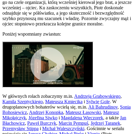
go na czele organizacji, którą wcześniej kierował jego brat, a jeszcze
wcześniej – ojciec. Ku zaskoczeniu wszystkich, Piotr doskonale
odnajduje się w półświatku, a jego skuteczność i bezwzględność
szybko przynoszą mu szacunek i władzę. Pozornie zwyczajny mąż i
ojciec stopniowo przekracza kolejne granice moralne.
Poniżej wspomniany zwiastun:
W głównych rolach zobaczymy m.in.
Andrzeja Grabowskiego
,
Kamila Szeptyckiego
,
Mateusza Kmiecika
i
Sylwię Golę
. W
drugoplanowych bohaterów wcielą się, m.in.
Ali Bahrudinov
,
Sonia
Bohosiewicz
,
Andrzej Konopka
,
Mateusz Łasowski
,
Mateusz
Mikołajczyk
,
Józefina Siwko
i
Magdalena Wieczorek
, a także
Jan
Błachowicz
,
Paweł Burczyk
,
Marcin Pempuś
,
Jędrzej Taranek
,
Przemysław Stippa
i
Michał Waleszczyński
. Gościnnie w serialu
pojawiają się
Janusz Chabior
,
Michał Piróg
i
Vienio
(Piotr