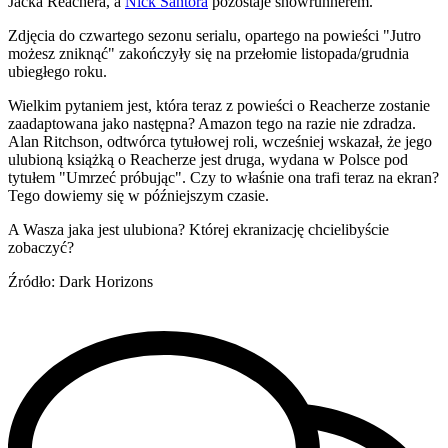
Jacka Reachera, a
Nick Santora
pozostaje showrunnerem.
Zdjęcia do czwartego sezonu serialu, opartego na powieści "Jutro
możesz zniknąć" zakończyły się na przełomie listopada/grudnia
ubiegłego roku.
Wielkim pytaniem jest, która teraz z powieści o Reacherze zostanie
zaadaptowana jako następna? Amazon tego na razie nie zdradza.
Alan Ritchson, odtwórca tytułowej roli, wcześniej wskazał, że jego
ulubioną książką o Reacherze jest druga, wydana w Polsce pod
tytułem "Umrzeć próbując". Czy to właśnie ona trafi teraz na ekran?
Tego dowiemy się w późniejszym czasie.
A Wasza jaka jest ulubiona? Której ekranizację chcielibyście
zobaczyć?
Źródło: Dark Horizons