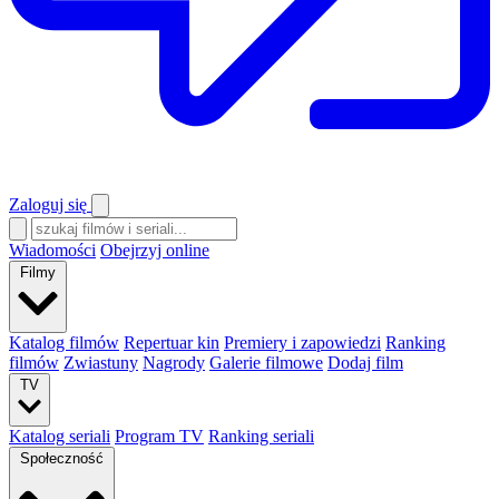
Zaloguj się
Wiadomości
Obejrzyj online
Filmy
Katalog filmów
Repertuar kin
Premiery i zapowiedzi
Ranking
filmów
Zwiastuny
Nagrody
Galerie filmowe
Dodaj film
TV
Katalog seriali
Program TV
Ranking seriali
Społeczność