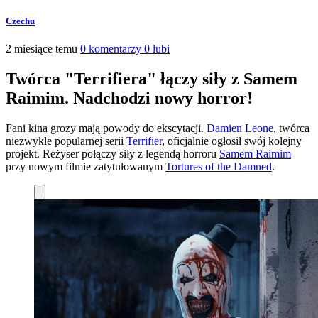
Czechu
2 miesiące temu
0 komentarzy
0 lubi
Twórca "Terrifiera" łączy siły z Samem
Raimim. Nadchodzi nowy horror!
Fani kina grozy mają powody do ekscytacji.
Damien Leone
, twórca
niezwykle popularnej serii
Terrifier
, oficjalnie ogłosił swój kolejny
projekt. Reżyser połączy siły z legendą horroru
Samem Raimim
przy nowym filmie zatytułowanym
Tortures of the Damned
.