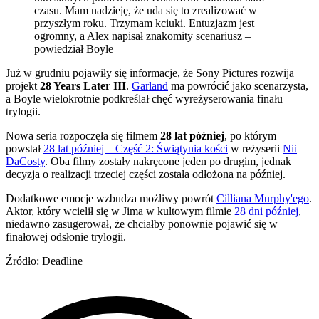
czasu. Mam nadzieję, że uda się to zrealizować w
przyszłym roku. Trzymam kciuki. Entuzjazm jest
ogromny, a Alex napisał znakomity scenariusz –
powiedział Boyle
Już w grudniu pojawiły się informacje, że Sony Pictures rozwija
projekt
28 Years Later III
.
Garland
ma powrócić jako scenarzysta,
a Boyle wielokrotnie podkreślał chęć wyreżyserowania finału
trylogii.
Nowa seria rozpoczęła się filmem
28 lat później
, po którym
powstał
28 lat później – Część 2: Świątynia kości
w reżyserii
Nii
DaCosty
. Oba filmy zostały nakręcone jeden po drugim, jednak
decyzja o realizacji trzeciej części została odłożona na później.
Dodatkowe emocje wzbudza możliwy powrót
Cilliana Murphy'ego
.
Aktor, który wcielił się w Jima w kultowym filmie
28 dni później
,
niedawno zasugerował, że chciałby ponownie pojawić się w
finałowej odsłonie trylogii.
Źródło: Deadline