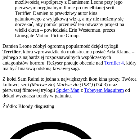
możliwością współpracy z Damienem Leone przy jego
pierwszym oryginalnym filmie po uwielbianej serii
Terrifier. Damien to prawdziwy autor kina
gatunkowego z wyjątkową wizją, a my nie możemy się
doczekać, aby pomóc przenieść ten odważny projekt na
wielki ekran – powiedziała Erin Westerman, prezes
Lionsgate Motion Picture Group.
Damien Leone zdobył ogromną popularność dzięki trylogii
Terrifier
, która wprowadziła do mainstreamu postać Arta Klauna –
jednego z najbardziej rozpoznawalnych współczesnych
antagonistów horroru. Reżyser pracuje obecnie nad
Terrifier 4
, który
ma być finałową odsłoną krwawej sagi.
Z kolei Sam Raimi to jedna z największych ikon kina grozy. Twórca
kultowej serii
(Martwe zło) Martwe zło (1981)
(f74!3) oraz
pierwszej filmowej trylogii
Spider-Man
z
Tobeyem Maguirem
od
dekad wyznacza trendy w gatunku.
Źródło: Bloody-disgusting