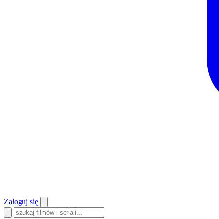
Zaloguj się