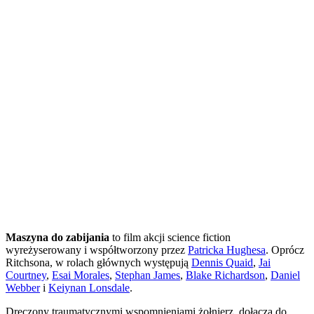
Maszyna do zabijania
to film akcji science fiction
wyreżyserowany i współtworzony przez
Patricka Hughesa
. Oprócz
Ritchsona, w rolach głównych występują
Dennis Quaid
,
Jai
Courtney
,
Esai Morales
,
Stephan James
,
Blake Richardson
,
Daniel
Webber
i
Keiynan Lonsdale
.
Dręczony traumatycznymi wspomnieniami żołnierz, dołącza do