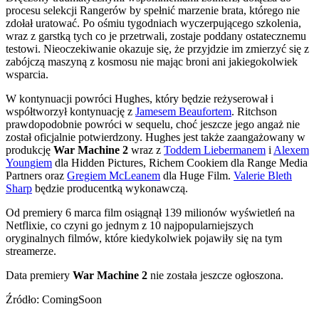
procesu selekcji Rangerów by spełnić marzenie brata, którego nie
zdołał uratować. Po ośmiu tygodniach wyczerpującego szkolenia,
wraz z garstką tych co je przetrwali, zostaje poddany ostatecznemu
testowi. Nieoczekiwanie okazuje się, że przyjdzie im zmierzyć się z
zabójczą maszyną z kosmosu nie mając broni ani jakiegokolwiek
wsparcia.
W kontynuacji powróci Hughes, który będzie reżyserował i
współtworzył kontynuację z
Jamesem Beaufortem
. Ritchson
prawdopodobnie powróci w sequelu, choć jeszcze jego angaż nie
został oficjalnie potwierdzony. Hughes jest także zaangażowany w
produkcję
War Machine 2
wraz z
Toddem Liebermanem
i
Alexem
Youngiem
dla Hidden Pictures, Richem Cookiem dla Range Media
Partners oraz
Gregiem McLeanem
dla Huge Film.
Valerie Bleth
Sharp
będzie producentką wykonawczą.
Od premiery 6 marca film osiągnął 139 milionów wyświetleń na
Netflixie, co czyni go jednym z 10 najpopularniejszych
oryginalnych filmów, które kiedykolwiek pojawiły się na tym
streamerze.
Data premiery
War Machine 2
nie została jeszcze ogłoszona.
Źródło: ComingSoon