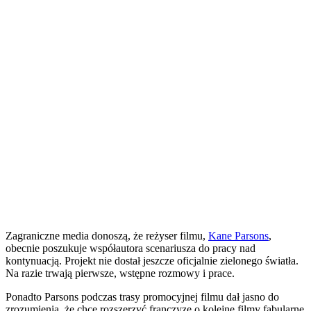
Zagraniczne media donoszą, że reżyser filmu,
Kane Parsons
,
obecnie poszukuje współautora scenariusza do pracy nad
kontynuacją. Projekt nie dostał jeszcze oficjalnie zielonego światła.
Na razie trwają pierwsze, wstępne rozmowy i prace.
Ponadto Parsons podczas trasy promocyjnej filmu dał jasno do
zrozumienia, że chce rozszerzyć franczyzę o kolejne filmy fabularne