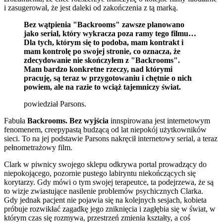
i zasugerował, że jest daleki od zakończenia z tą marką.
Bez wątpienia "Backrooms" zawsze planowano
jako serial, który wykracza poza ramy tego filmu…
Dla tych, którym się to podoba, mam kontrakt i
mam kontrolę po swojej stronie, co oznacza, że
zdecydowanie nie skończyłem z "Backrooms".
Mam bardzo konkretne rzeczy, nad którymi
pracuję, są teraz w przygotowaniu i chętnie o nich
powiem, ale na razie to wciąż tajemniczy świat.
powiedział Parsons.
Fabuła
Backrooms. Bez wyjścia
innspirowana jest internetowym
fenomenem, creepypastą budzącą od lat niepokój użytkowników
sieci. To na jej podstawie Parsons nakręcił internetowy serial, a teraz
pełnometrażowy film.
Clark w piwnicy swojego sklepu odkrywa portal prowadzący do
niepokojącego, pozornie pustego labiryntu niekończących się
korytarzy. Gdy mówi o tym swojej terapeutce, ta podejrzewa, że są
to wizje zwiastujące nasilenie problemów psychicznych Clarka.
Gdy jednak pacjent nie pojawia się na kolejnych sesjach, kobieta
próbuje rozwikłać zagadkę jego zniknięcia i zagłębia się w świat, w
którym czas się rozmywa, przestrzeń zmienia kształty, a coś