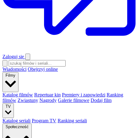
Zaloguj się
Wiadomości
Obejrzyj online
Filmy
Katalog filmów
Repertuar kin
Premiery i zapowiedzi
Ranking
filmów
Zwiastuny
Nagrody
Galerie filmowe
Dodaj film
TV
Katalog seriali
Program TV
Ranking seriali
Społeczność