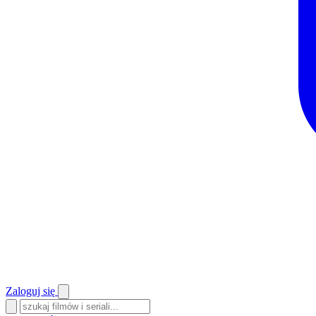
Zaloguj się