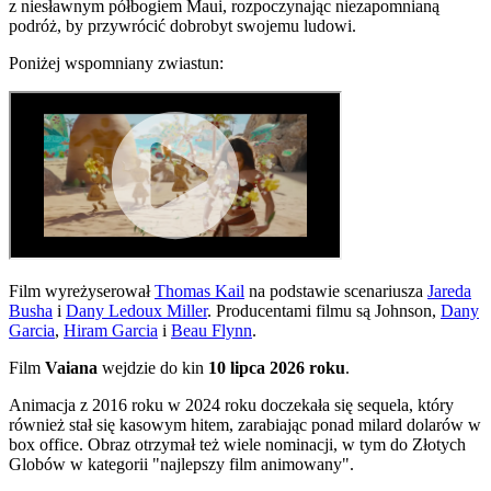
z niesławnym półbogiem Maui, rozpoczynając niezapomnianą
podróż, by przywrócić dobrobyt swojemu ludowi.
Poniżej wspomniany zwiastun:
Film wyreżyserował
Thomas Kail
na podstawie scenariusza
Jareda
Busha
i
Dany Ledoux Miller
. Producentami filmu są Johnson,
Dany
Garcia
,
Hiram Garcia
i
Beau Flynn
.
Film
Vaiana
wejdzie do kin
10 lipca 2026 roku
.
Animacja z 2016 roku w 2024 roku doczekała się sequela, który
również stał się kasowym hitem, zarabiając ponad milard dolarów w
box office. Obraz otrzymał też wiele nominacji, w tym do Złotych
Globów w kategorii "najlepszy film animowany".