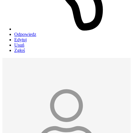
Odpowiedz
Edytuj
Usuń
Zgłoś