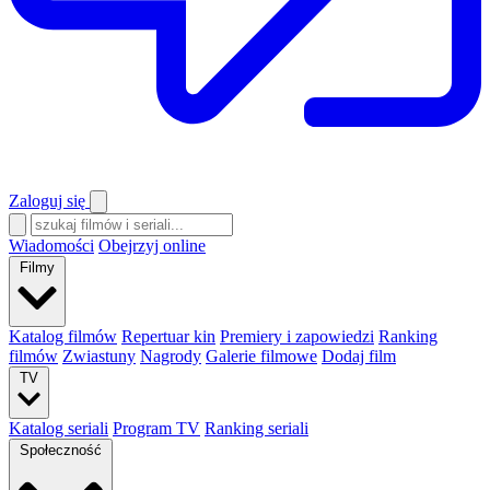
Zaloguj się
Wiadomości
Obejrzyj online
Filmy
Katalog filmów
Repertuar kin
Premiery i zapowiedzi
Ranking
filmów
Zwiastuny
Nagrody
Galerie filmowe
Dodaj film
TV
Katalog seriali
Program TV
Ranking seriali
Społeczność