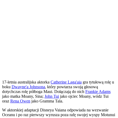
17-letnia australijska aktorka
Catherine Laga'aia
gra tytułową rolę u
boku
Dwayne'a Johnsona
, który powtarza swoją głosową
dotychczas rolę półboga Maui. Dołączają do nich
Frankie Adams
jako matka Moany, Sina;
John Tui
jako ojciec Moany, wódz Tui
oraz
Rena Owen
jako Gramma Tala.
W aktorskiej adaptacji Disneya Vaiana odpowiada na wezwanie
Oceanu i po raz pierwszy wyrusza poza rafę swojej wyspy Motunui