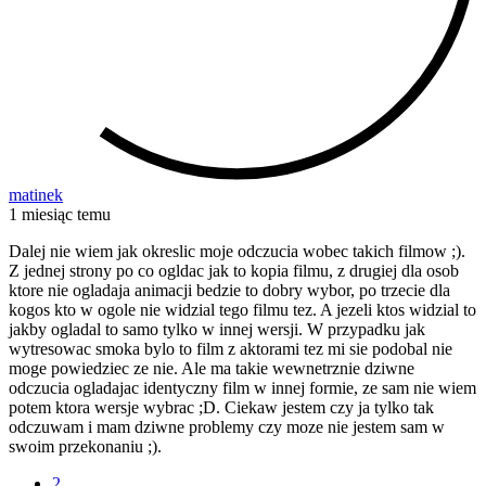
matinek
1 miesiąc temu
Dalej nie wiem jak okreslic moje odczucia wobec takich filmow ;).
Z jednej strony po co ogldac jak to kopia filmu, z drugiej dla osob
ktore nie ogladaja animacji bedzie to dobry wybor, po trzecie dla
kogos kto w ogole nie widzial tego filmu tez. A jezeli ktos widzial to
jakby ogladal to samo tylko w innej wersji. W przypadku jak
wytresowac smoka bylo to film z aktorami tez mi sie podobal nie
moge powiedziec ze nie. Ale ma takie wewnetrznie dziwne
odczucia ogladajac identyczny film w innej formie, ze sam nie wiem
potem ktora wersje wybrac ;D. Ciekaw jestem czy ja tylko tak
odczuwam i mam dziwne problemy czy moze nie jestem sam w
swoim przekonaniu ;).
2