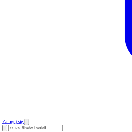
Zaloguj się