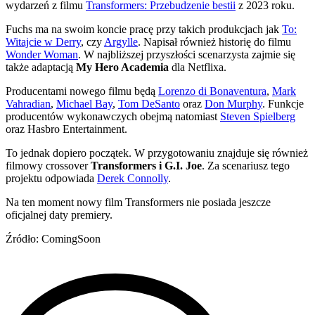
wydarzeń z filmu
Transformers: Przebudzenie bestii
z 2023 roku.
Fuchs ma na swoim koncie pracę przy takich produkcjach jak
To:
Witajcie w Derry
, czy
Argylle
. Napisał również historię do filmu
Wonder Woman
. W najbliższej przyszłości scenarzysta zajmie się
także adaptacją
My Hero Academia
dla Netflixa.
Producentami nowego filmu będą
Lorenzo di Bonaventura
,
Mark
Vahradian
,
Michael Bay
,
Tom DeSanto
oraz
Don Murphy
. Funkcje
producentów wykonawczych obejmą natomiast
Steven Spielberg
oraz Hasbro Entertainment.
To jednak dopiero początek. W przygotowaniu znajduje się również
filmowy crossover
Transformers i G.I. Joe
. Za scenariusz tego
projektu odpowiada
Derek Connolly
.
Na ten moment nowy film Transformers nie posiada jeszcze
oficjalnej daty premiery.
Źródło: ComingSoon