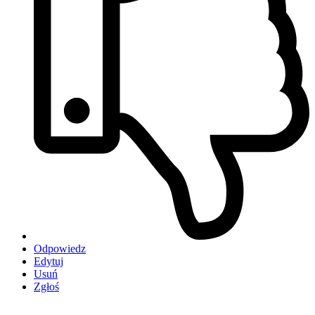
Odpowiedz
Edytuj
Usuń
Zgłoś