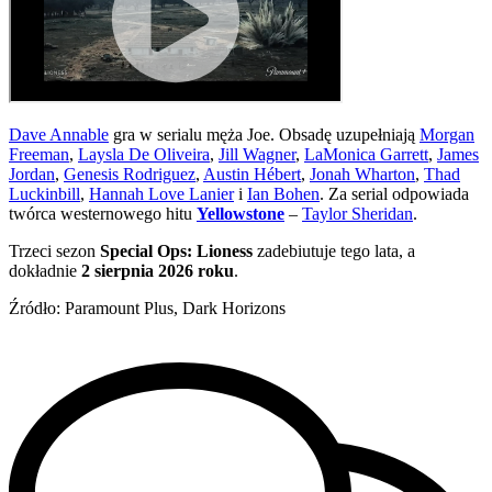
Dave Annable
gra w serialu męża Joe. Obsadę uzupełniają
Morgan
Freeman
,
Laysla De Oliveira
,
Jill Wagner
,
LaMonica Garrett
,
James
Jordan
,
Genesis Rodriguez
,
Austin Hébert
,
Jonah Wharton
,
Thad
Luckinbill
,
Hannah Love Lanier
i
Ian Bohen
. Za serial odpowiada
twórca westernowego hitu
Yellowstone
–
Taylor Sheridan
.
Trzeci sezon
Special Ops: Lioness
zadebiutuje tego lata, a
dokładnie
2 sierpnia 2026 roku
.
Źródło: Paramount Plus, Dark Horizons