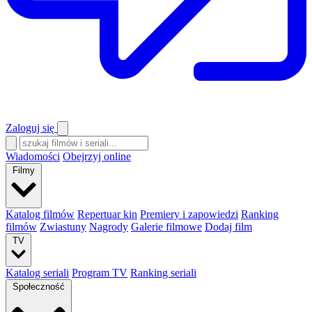
Zaloguj się
Wiadomości
Obejrzyj online
Filmy
Katalog filmów
Repertuar kin
Premiery i zapowiedzi
Ranking
filmów
Zwiastuny
Nagrody
Galerie filmowe
Dodaj film
TV
Katalog seriali
Program TV
Ranking seriali
Społeczność