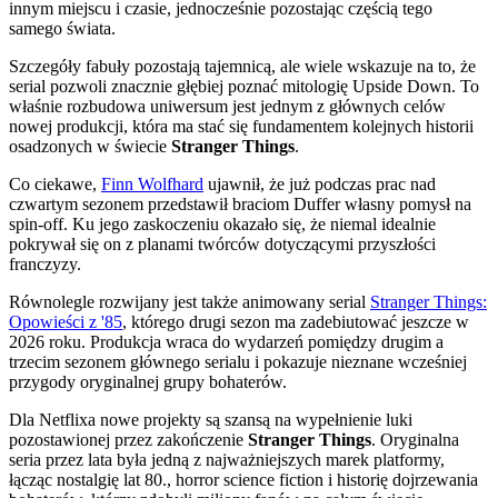
innym miejscu i czasie, jednocześnie pozostając częścią tego
samego świata.
Szczegóły fabuły pozostają tajemnicą, ale wiele wskazuje na to, że
serial pozwoli znacznie głębiej poznać mitologię Upside Down. To
właśnie rozbudowa uniwersum jest jednym z głównych celów
nowej produkcji, która ma stać się fundamentem kolejnych historii
osadzonych w świecie
Stranger Things
.
Co ciekawe,
Finn Wolfhard
ujawnił, że już podczas prac nad
czwartym sezonem przedstawił braciom Duffer własny pomysł na
spin-off. Ku jego zaskoczeniu okazało się, że niemal idealnie
pokrywał się on z planami twórców dotyczącymi przyszłości
franczyzy.
Równolegle rozwijany jest także animowany serial
Stranger Things:
Opowieści z '85
, którego drugi sezon ma zadebiutować jeszcze w
2026 roku. Produkcja wraca do wydarzeń pomiędzy drugim a
trzecim sezonem głównego serialu i pokazuje nieznane wcześniej
przygody oryginalnej grupy bohaterów.
Dla Netflixa nowe projekty są szansą na wypełnienie luki
pozostawionej przez zakończenie
Stranger Things
. Oryginalna
seria przez lata była jedną z najważniejszych marek platformy,
łącząc nostalgię lat 80., horror science fiction i historię dojrzewania