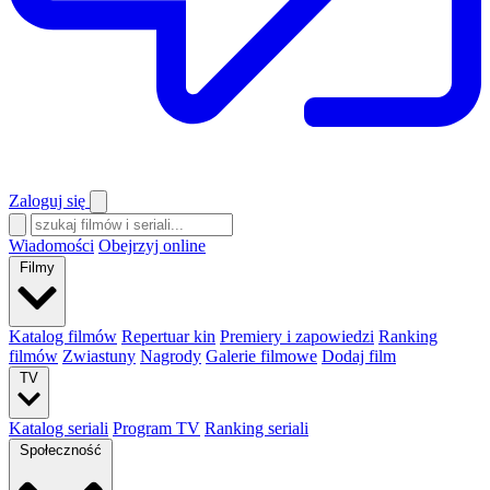
Zaloguj się
Wiadomości
Obejrzyj online
Filmy
Katalog filmów
Repertuar kin
Premiery i zapowiedzi
Ranking
filmów
Zwiastuny
Nagrody
Galerie filmowe
Dodaj film
TV
Katalog seriali
Program TV
Ranking seriali
Społeczność