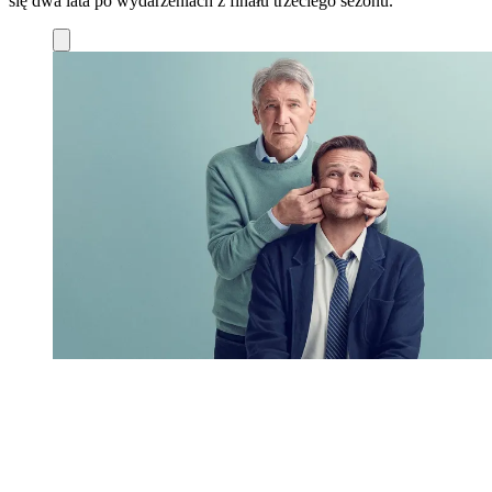
się dwa lata po wydarzeniach z finału trzeciego sezonu.