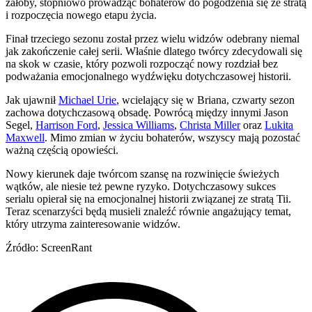
żałoby, stopniowo prowadząc bohaterów do pogodzenia się ze stratą
i rozpoczęcia nowego etapu życia.
Finał trzeciego sezonu został przez wielu widzów odebrany niemal
jak zakończenie całej serii. Właśnie dlatego twórcy zdecydowali się
na skok w czasie, który pozwoli rozpocząć nowy rozdział bez
podważania emocjonalnego wydźwięku dotychczasowej historii.
Jak ujawnił
Michael Urie
, wcielający się w Briana, czwarty sezon
zachowa dotychczasową obsadę. Powrócą między innymi Jason
Segel,
Harrison Ford
,
Jessica Williams
,
Christa Miller
oraz
Lukita
Maxwell
. Mimo zmian w życiu bohaterów, wszyscy mają pozostać
ważną częścią opowieści.
Nowy kierunek daje twórcom szansę na rozwinięcie świeżych
wątków, ale niesie też pewne ryzyko. Dotychczasowy sukces
serialu opierał się na emocjonalnej historii związanej ze stratą Tii.
Teraz scenarzyści będą musieli znaleźć równie angażujący temat,
który utrzyma zainteresowanie widzów.
Źródło: ScreenRant